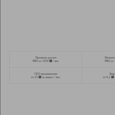
Премиум доступ
Монито
⃏
PRO от 1950
/ мес.
PRO от
СЕО продвижение
Бир
⃏
⃏
от 25
за запрос / мес.
от 0,2