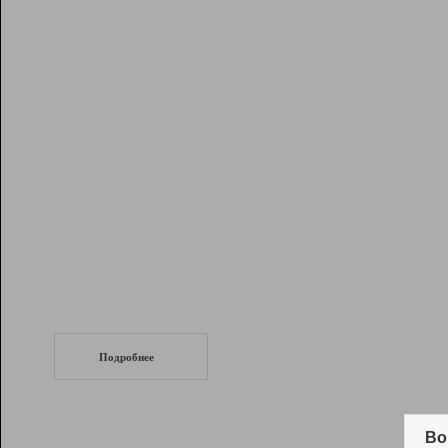
Рейтинг
Инструменты
Разработчикам
Партнерская
программа
Помощь
СеоТраф
Запустите
продвижение сайта
c LinkPad.
Подробнее
Вывод и удержание в ТОП10 выдачи
поисковых систем
Во