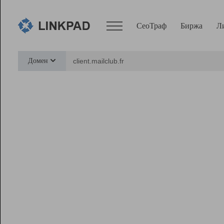
СеоТраф
Биржа
Л
Сервисы
Домен
СеоТраф
Монитор
Биржа
Pro
Линк+
Ресурсы
Вебмастер