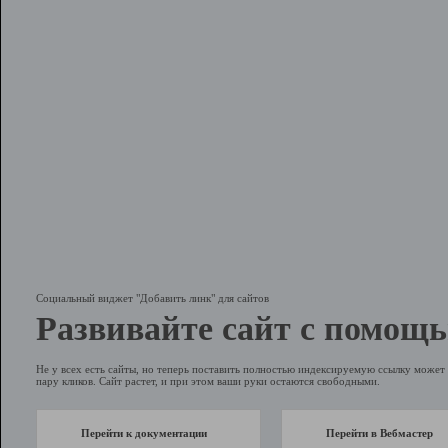
Социальный виджет "Добавить линк" для сайтов
Развивайте сайт с помощь
Не у всех есть сайты, но теперь поставить полностью индексируемую ссылку может 
пару кликов. Сайт растет, и при этом ваши руки остаются свободными.
Перейти к документации
Перейти в Вебмастер