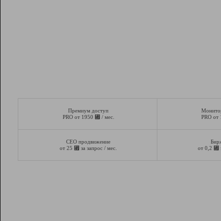
Премиум доступ
Монито
⃏
PRO от 1950
/ мес.
PRO от
СЕО продвижение
Бир
⃏
⃏
от 25
за запрос / мес.
от 0,2