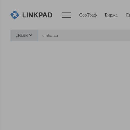
СеоТраф
Биржа
Л
Сервисы
Домен
СеоТраф
Монитор
Биржа
Pro
Линк+
Ресурсы
Вебмастер