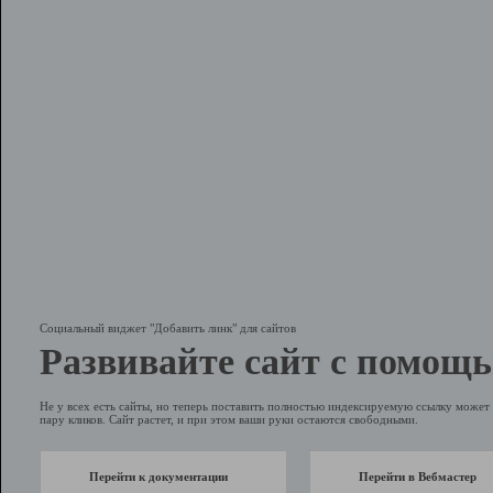
Социальный виджет "Добавить линк" для сайтов
Развивайте сайт с помощь
Не у всех есть сайты, но теперь поставить полностью индексируемую ссылку может 
пару кликов. Сайт растет, и при этом ваши руки остаются свободными.
Перейти к документации
Перейти в Вебмастер