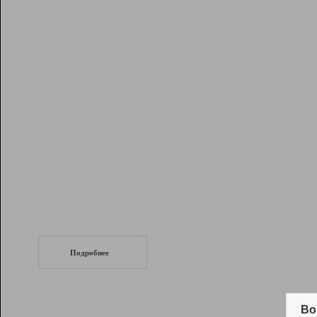
Рейтинг
Инструменты
Разработчикам
Партнерская
программа
Помощь
СеоТраф
Запустите
продвижение сайта
c LinkPad.
Подробнее
Вывод и удержание в ТОП10 выдачи
поисковых систем
Во