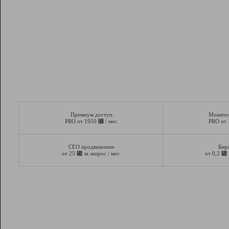
Премиум доступ
Монито
⃏
PRO от 1950
/ мес.
PRO от
СЕО продвижение
Бир
⃏
⃏
от 25
за запрос / мес.
от 0,2