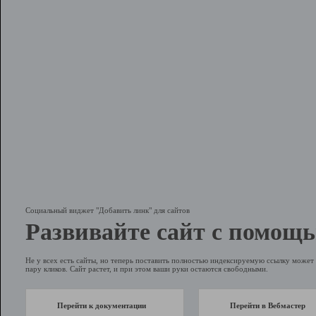
Социальный виджет "Добавить линк" для сайтов
Развивайте сайт с помощь
Не у всех есть сайты, но теперь поставить полностью индексируемую ссылку может 
пару кликов. Сайт растет, и при этом ваши руки остаются свободными.
Перейти к документации
Перейти в Вебмастер