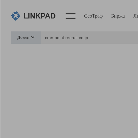
СеоТраф
Биржа
Л
Сервисы
Домен
СеоТраф
Монитор
Биржа
Pro
Линк+
Ресурсы
Вебмастер