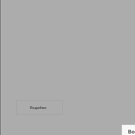
Рейтинг
Инструменты
Разработчикам
Партнерская
программа
Помощь
СеоТраф
Запустите
продвижение сайта
c LinkPad.
Подробнее
Вывод и удержание в ТОП10 выдачи
поисковых систем
Во