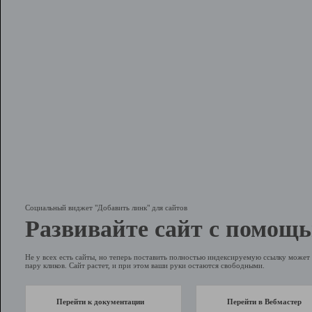
Социальный виджет "Добавить линк" для сайтов
Развивайте сайт с помощь
Не у всех есть сайты, но теперь поставить полностью индексируемую ссылку может 
пару кликов. Сайт растет, и при этом ваши руки остаются свободными.
Перейти к документации
Перейти в Вебмастер