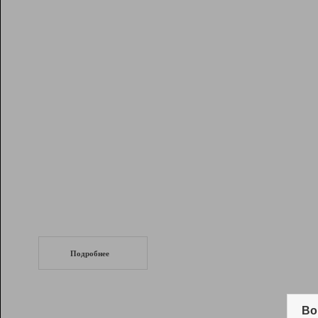
Рейтинг
Инструменты
Разработчикам
Партнерская
программа
Помощь
СеоТраф
Запустите
продвижение сайта
c LinkPad.
Подробнее
Вывод и удержание в ТОП10 выдачи
поисковых систем
Во