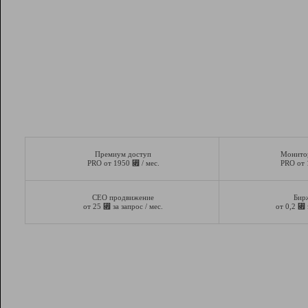
Премиум доступ
Монито
⃏
PRO от 1950
/ мес.
PRO от
СЕО продвижение
Бир
⃏
⃏
от 25
за запрос / мес.
от 0,2