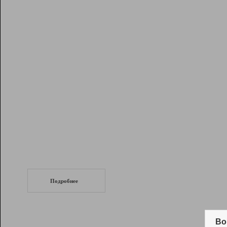
Рейтинг
Инструменты
Разработчикам
Партнерская
программа
Помощь
СеоТраф
Запустите
продвижение сайта
c LinkPad.
Подробнее
Вывод и удержание в ТОП10 выдачи
поисковых систем
Во