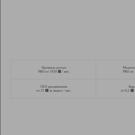
Премиум доступ
Монито
⃏
PRO от 1950
/ мес.
PRO от
СЕО продвижение
Бир
⃏
⃏
от 25
за запрос / мес.
от 0,2