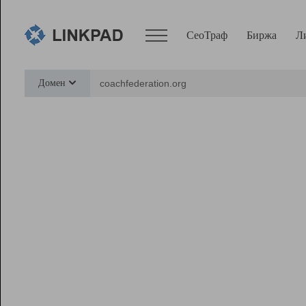
СеоТраф
Биржа
Л
Сервисы
Домен
СеоТраф
Монитор
Биржа
Pro
Линк+
Ресурсы
Вебмастер