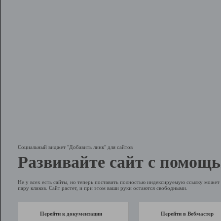
Социальный виджет "Добавить линк" для сайтов
Развивайте сайт с помощь
Не у всех есть сайты, но теперь поставить полностью индексируемую ссылку может 
пару кликов. Сайт растет, и при этом ваши руки остаются свободными.
Перейти к документации
Перейти в Вебмастер