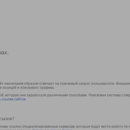
ах.
йт наилучшим образом отвечает на поисковый запрос пользователя. Внешние
и позиций и поискового трафика.
, которую они заработали различными способами. Поисковая система Linkpa
 ссылки сайтов
ссылок?
овку ссылок специализированным сервисам, которые будут вести работу по 