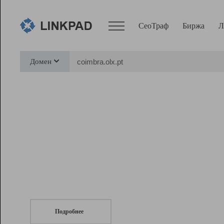
СеоТраф
Биржа
Л
Сервисы
Домен
СеоТраф
Монитор
Биржа
Pro
Линк+
СеоТраф
Запустите
продвижение сайта
c LinkPad.
Ресурсы
Вебмастер
Подробнее