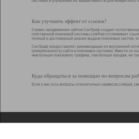
системах и улучшению их эффективности для конкретного п
Как улучшить эффект от ссылок?
Сервис продвижения сайтов СеоТраф создает естественную
собственной поисковой системы LinkPad отслеживает ссыл
полный и достоверный анализ выдачи поисковых систем, ч
СеоТраф предоставляет рекомендации по внутренней оптим
(кликабельность) сайта в поисковых системах. Вместе со с
чем больше поискового трафика, тем больше продаж, не 
Куда обращаться за помощью по вопросам ра
Если у вас есть вопросы относительно сервисов Linkpad, 
О Linkpad
Поддержка