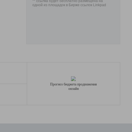
** ссылка будет бесплатно размещена на
одной из площадок в Бирже ссылок Linkpad
Прогноз бюджета продвижения
онлайн