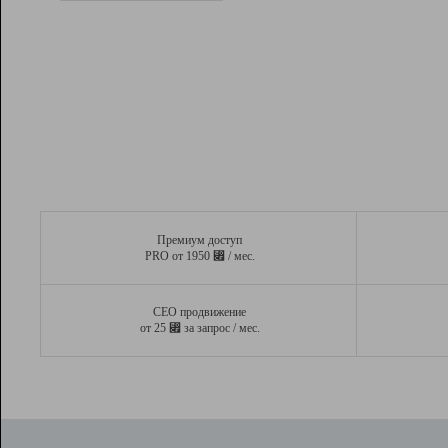
Рейтинг
Вывод и удержание в ТОП10 выдачи
поисковых систем
Инструменты
Разработчикам
Партнерская
программа
Помощь
Премиум доступ
⃏
PRO от 1950
/ мес.
СЕО продвижение
⃏
от 25
за запрос / мес.