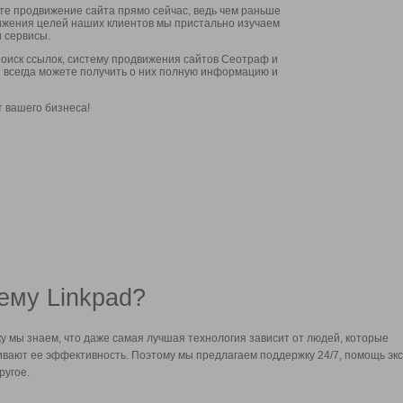
ите продвижение сайта прямо сейчас, ведь чем раньше
стижения целей наших клиентов мы пристально изучаем
 сервисы.
оиск ссылок, систему продвижения сайтов Сеотраф и
вы всегда можете получить о них полную информацию и
т вашего бизнеса!
ему Linkpad?
у мы знаем, что даже самая лучшая технология зависит от людей, которые
вают ее эффективность. Поэтому мы предлагаем поддержку 24/7, помощь экс
ругое.