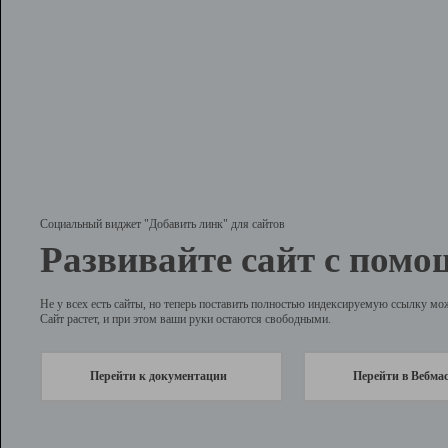
Социальный виджет "Добавить линк" для сайтов
Развивайте сайт с помо
Не у всех есть сайты, но теперь поставить полностью индексируемую ссылку мо
Сайт растет, и при этом ваши руки остаются свободными.
Перейти к документации
Перейти в Вебма