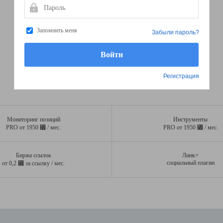
Пароль
Запомнить меня
Забыли пароль?
Регистрация
Мониторинг позиций
Инструменты
⃏
⃏
PRO от 1950
/ мес.
PRO от 1950
/ мес.
Биржа ссылок
Линк+
⃏
социальный плагин
от 0,2
за ссылку / мес.