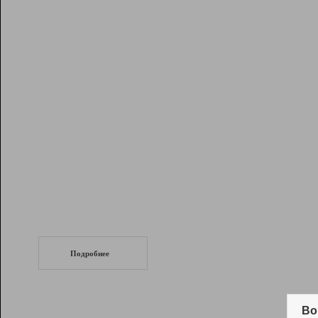
Рейтинг
Инструменты
Разработчикам
Партнерская
программа
Помощь
СеоТраф
Запустите
продвижение сайта
c LinkPad.
Подробнее
Вывод и удержание в ТОП10 выдачи
поисковых систем
Во