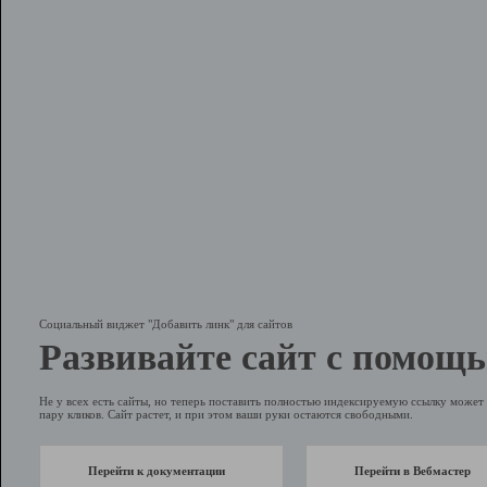
Социальный виджет "Добавить линк" для сайтов
Развивайте сайт с помощь
Не у всех есть сайты, но теперь поставить полностью индексируемую ссылку может 
пару кликов. Сайт растет, и при этом ваши руки остаются свободными.
Перейти к документации
Перейти в Вебмастер