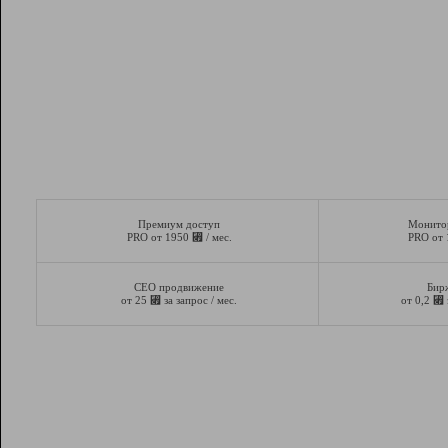
Премиум доступ
Монито
⃏
PRO от 1950
/ мес.
PRO от
СЕО продвижение
Бир
⃏
⃏
от 25
за запрос / мес.
от 0,2