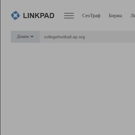
СеоТраф
Биржа
Л
Сервисы
Домен
СеоТраф
Монитор
Биржа
Pro
Линк+
Ресурсы
Вебмастер