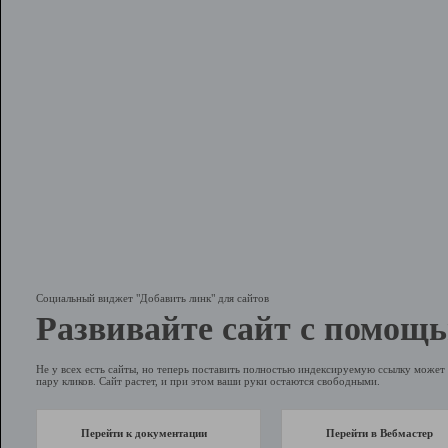
Социальный виджет "Добавить линк" для сайтов
Развивайте сайт с помощь
Не у всех есть сайты, но теперь поставить полностью индексируемую ссылку может 
пару кликов. Сайт растет, и при этом ваши руки остаются свободными.
Перейти к документации
Перейти в Вебмастер