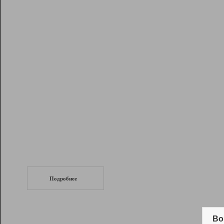
Рейтинг
Инструменты
Разработчикам
Партнерская
программа
Помощь
СеоТраф
Запустите
продвижение сайта
c LinkPad.
Подробнее
Вывод и удержание в ТОП10 выдачи
поисковых систем
Во