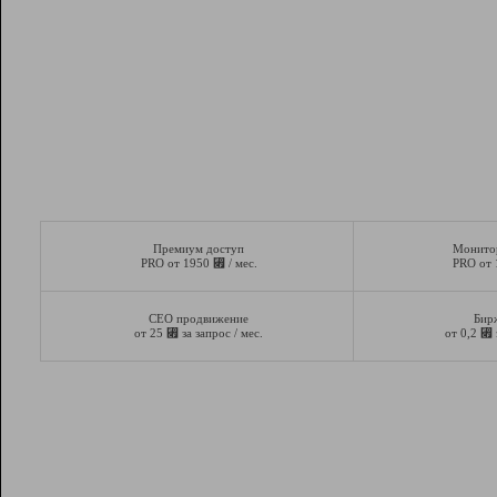
Премиум доступ
Монито
⃏
PRO от 1950
/ мес.
PRO от
СЕО продвижение
Бир
⃏
⃏
от 25
за запрос / мес.
от 0,2