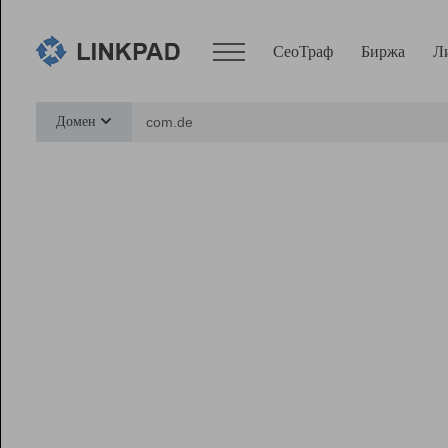
СеоТраф
Биржа
Л
Сервисы
Домен
СеоТраф
Монитор
Биржа
Pro
Линк+
Ресурсы
Вебмастер