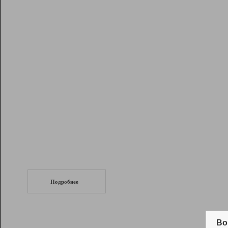
Рейтинг
Инструменты
Разработчикам
Партнерская
программа
Помощь
СеоТраф
Запустите
продвижение сайта
c LinkPad.
Подробнее
Вывод и удержание в ТОП10 выдачи
поисковых систем
Во