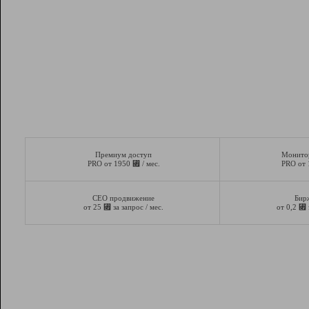
Премиум доступ
Монито
⃏
PRO от 1950
/ мес.
PRO от
СЕО продвижение
Бир
⃏
⃏
от 25
за запрос / мес.
от 0,2