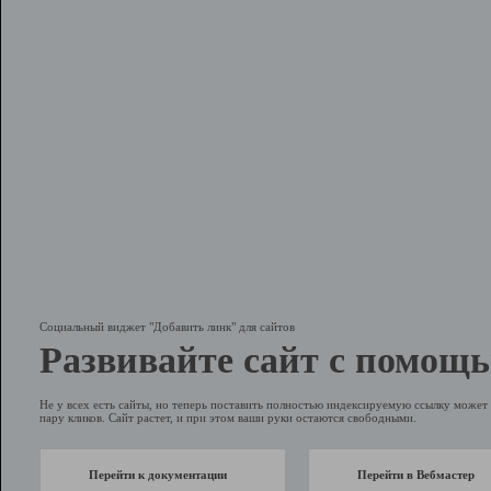
Социальный виджет "Добавить линк" для сайтов
Развивайте сайт с помощь
Не у всех есть сайты, но теперь поставить полностью индексируемую ссылку может 
пару кликов. Сайт растет, и при этом ваши руки остаются свободными.
Перейти к документации
Перейти в Вебмастер