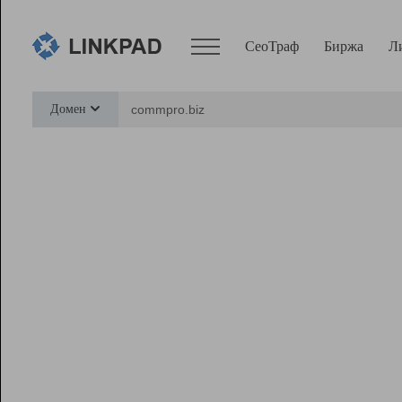
СеоТраф
Биржа
Л
Сервисы
Домен
СеоТраф
Монитор
Биржа
Pro
Линк+
Ресурсы
Вебмастер