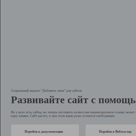
Социальный виджет "Добавить линк" для сайтов
Развивайте сайт с помощь
Не у всех есть сайты, но теперь поставить полностью индексируемую ссылку может 
пару кликов. Сайт растет, и при этом ваши руки остаются свободными.
Перейти к документации
Перейти в Вебмастер