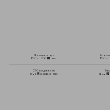
Премиум доступ
Монито
⃏
PRO от 1950
/ мес.
PRO от
СЕО продвижение
Бир
⃏
⃏
от 25
за запрос / мес.
от 0,2