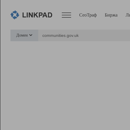
СеоТраф
Биржа
Л
Сервисы
Домен
СеоТраф
Монитор
Биржа
Pro
Линк+
Ресурсы
Вебмастер