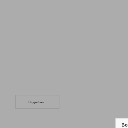
Рейтинг
Инструменты
Разработчикам
Партнерская
программа
Помощь
СеоТраф
Запустите
продвижение сайта
c LinkPad.
Подробнее
Вывод и удержание в ТОП10 выдачи
поисковых систем
Во