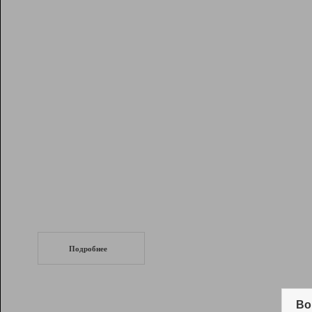
Рейтинг
Инструменты
Разработчикам
Партнерская
программа
Помощь
СеоТраф
Запустите
продвижение сайта
c LinkPad.
Подробнее
Вывод и удержание в ТОП10 выдачи
поисковых систем
Во