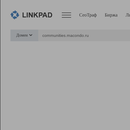
СеоТраф
Биржа
Л
Сервисы
Домен
СеоТраф
Монитор
Биржа
Pro
Линк+
Ресурсы
Вебмастер