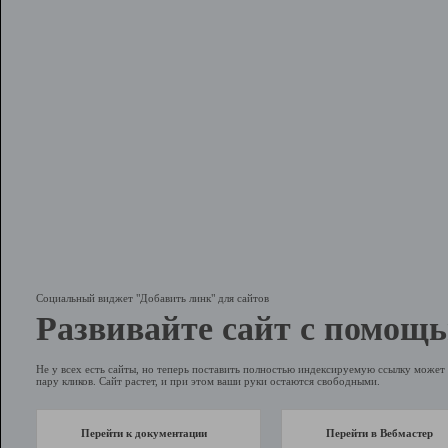
Социальный виджет "Добавить линк" для сайтов
Развивайте сайт с помощь
Не у всех есть сайты, но теперь поставить полностью индексируемую ссылку может 
пару кликов. Сайт растет, и при этом ваши руки остаются свободными.
Перейти к документации
Перейти в Вебмастер