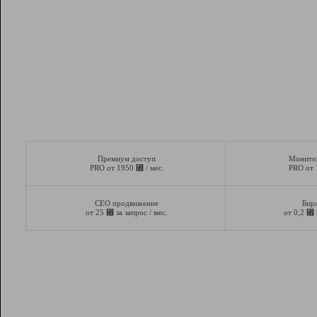
Премиум доступ
Монито
⃏
PRO от 1950
/ мес.
PRO от
СЕО продвижение
Бир
⃏
⃏
от 25
за запрос / мес.
от 0,2