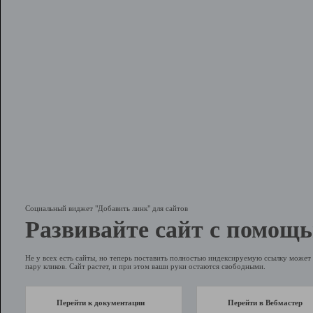
Социальный виджет "Добавить линк" для сайтов
Развивайте сайт с помощь
Не у всех есть сайты, но теперь поставить полностью индексируемую ссылку может 
пару кликов. Сайт растет, и при этом ваши руки остаются свободными.
Перейти к документации
Перейти в Вебмастер