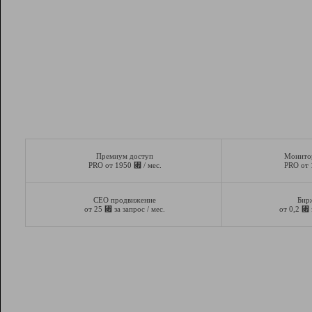
Премиум доступ
Монито
⃏
PRO от 1950
/ мес.
PRO от
СЕО продвижение
Бир
⃏
⃏
от 25
за запрос / мес.
от 0,2