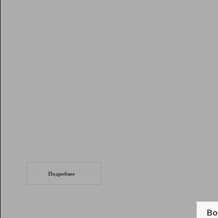
Рейтинг
Инструменты
Разработчикам
Партнерская
программа
Помощь
СеоТраф
Запустите
продвижение сайта
c LinkPad.
Подробнее
Вывод и удержание в ТОП10 выдачи
поисковых систем
Во