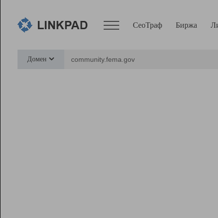
СеоТраф
Биржа
Л
Сервисы
Домен
СеоТраф
Монитор
Биржа
Pro
Линк+
Ресурсы
Вебмастер