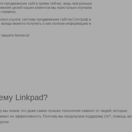
ите продвижение сайта прямо сейчас, ведь чем раньше
стижения целей наших клиентов мы пристально изучаем
 сервисы.
оиск ссылок, систему продвижения сайтов Сеотраф и
вы всегда можете получить о них полную информацию и
т вашего бизнеса!
ему Linkpad?
у мы знаем, что даже самая лучшая технология зависит от людей, которые
вают ее эффективность. Поэтому мы предлагаем поддержку 24/7, помощь экс
ругое.