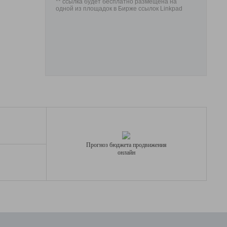
** ссылка будет бесплатно размещена на
одной из площадок в Бирже ссылок Linkpad
Прогноз бюджета продвижения
онлайн