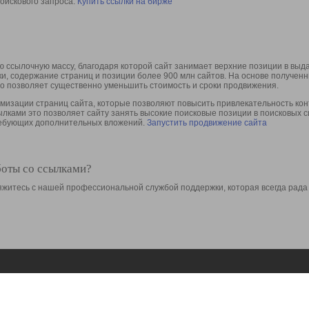
оискового запроса.
Купить ссылки на бирже
 ссылочную массу, благодаря которой сайт занимает верхние позиции в выд
ки, содержание страниц и позиции более 900 млн сайтов. На основе получе
то позволяет существенно уменьшить стоимость и сроки продвижения.
изации страниц сайта, которые позволяют повысить привлекательность конт
сылками это позволяет сайту занять высокие поисковые позиции в поисковых 
требующих дополнительных вложений.
Запустить продвижение сайта
боты со ссылками?
свяжитесь с нашей профессиональной службой поддержки, которая всегда рада
Ресурсы