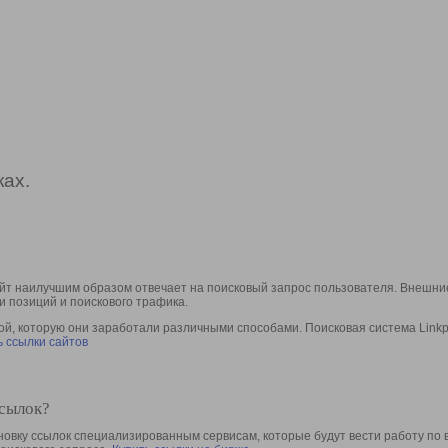
ах.
йт наилучшим образом отвечает на поисковый запрос пользователя. Внешние
и позиций и поискового трафика.
, которую они заработали различными способами. Поисковая система Linkpa
 ссылки сайтов
ссылок?
овку ссылок специализированным сервисам, которые будут вести работу по 