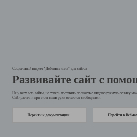
Социальный виджет "Добавить линк" для сайтов
Развивайте сайт с помо
Не у всех есть сайты, но теперь поставить полностью индексируемую ссылку мо
Сайт растет, и при этом ваши руки остаются свободными.
Перейти к документации
Перейти в Вебма