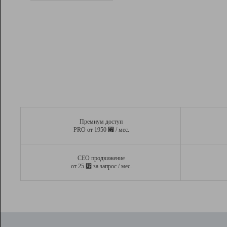
Рейтинг
Вывод и удержание в ТОП10 выдачи
поисковых систем
Инструменты
Разработчикам
Партнерская
программа
Помощь
Премиум доступ
⃏
PRO от 1950
/ мес.
СЕО продвижение
⃏
от 25
за запрос / мес.