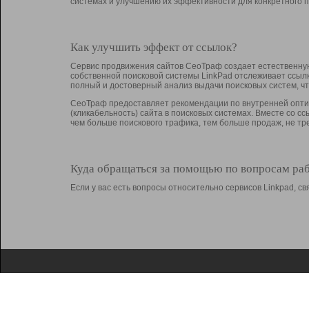
системах и улучшению их эффективности для конкретного п
Как улучшить эффект от ссылок?
Сервис продвижения сайтов СеоТраф создает естественную
собственной поисковой системы LinkPad отслеживает ссыл
полный и достоверный анализ выдачи поисковых систем, ч
СеоТраф предоставляет рекомендации по внутренней оптим
(кликабельность) сайта в поисковых системах. Вместе со с
чем больше поискового трафика, тем больше продаж, не 
Куда обращаться за помощью по вопросам ра
Если у вас есть вопросы относительно сервисов Linkpad, 
О Linkpad
Поддержка