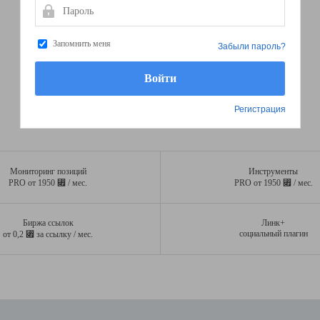
Пароль
Запомнить меня
Забыли пароль?
Регистрация
Мониторинг позиций
Инструменты
⃏
⃏
PRO от 1950
/ мес.
PRO от 1950
/ мес.
Биржа ссылок
Линк+
⃏
социальный плагин
от 0,2
за ссылку / мес.