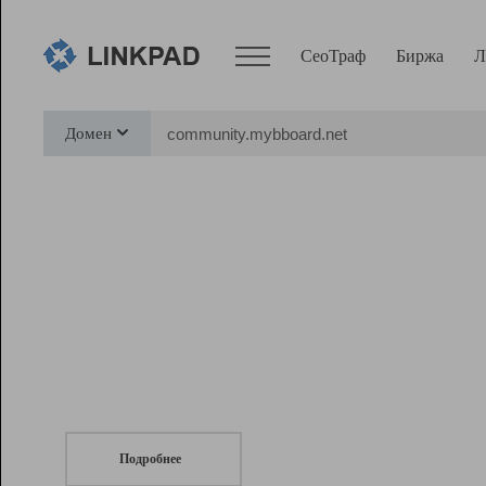
СеоТраф
Биржа
Л
Сервисы
Домен
СеоТраф
Монитор
Биржа
Pro
Линк+
СеоТраф
Запустите
продвижение сайта
c LinkPad.
Ресурсы
Вебмастер
Подробнее