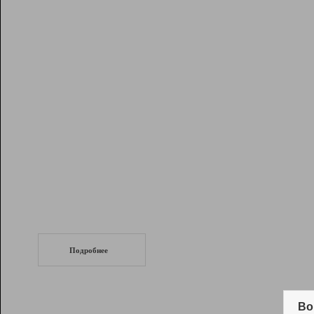
Рейтинг
Инструменты
Разработчикам
Партнерская
программа
Помощь
СеоТраф
Запустите
продвижение сайта
c LinkPad.
Подробнее
Вывод и удержание в ТОП10 выдачи
поисковых систем
Во