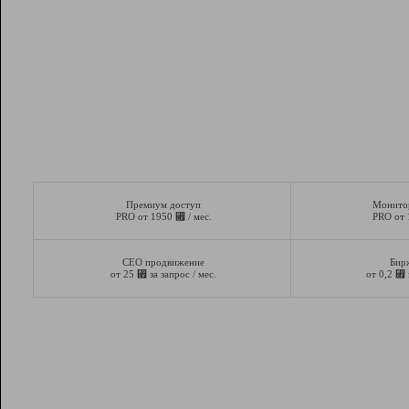
Премиум доступ
Монито
⃏
PRO от 1950
/ мес.
PRO от
СЕО продвижение
Бир
⃏
⃏
от 25
за запрос / мес.
от 0,2