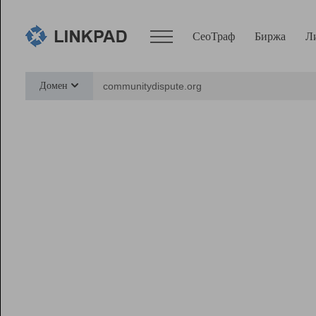
СеоТраф
Биржа
Л
Сервисы
Домен
СеоТраф
Монитор
Биржа
Pro
Линк+
Ресурсы
Вебмастер