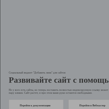
Социальный виджет "Добавить линк" для сайтов
Развивайте сайт с помощь
Не у всех есть сайты, но теперь поставить полностью индексируемую ссылку может 
пару кликов. Сайт растет, и при этом ваши руки остаются свободными.
Перейти к документации
Перейти в Вебмастер