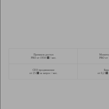
Премиум доступ
Монито
⃏
PRO от 1950
/ мес.
PRO от
СЕО продвижение
Бир
⃏
⃏
от 25
за запрос / мес.
от 0,2