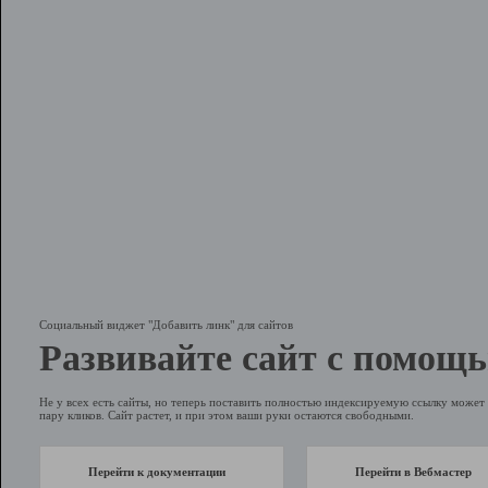
Социальный виджет "Добавить линк" для сайтов
Развивайте сайт с помощь
Не у всех есть сайты, но теперь поставить полностью индексируемую ссылку может 
пару кликов. Сайт растет, и при этом ваши руки остаются свободными.
Перейти к документации
Перейти в Вебмастер