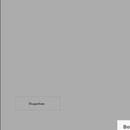
Рейтинг
Инструменты
Разработчикам
Партнерская
программа
Помощь
СеоТраф
Запустите
продвижение сайта
c LinkPad.
Подробнее
Вывод и удержание в ТОП10 выдачи
поисковых систем
Во