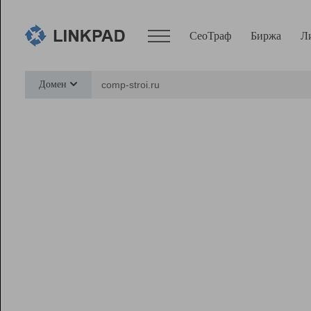
СеоТраф
Биржа
Л
Сервисы
Домен
СеоТраф
Монитор
Биржа
Pro
Линк+
Ресурсы
Вебмастер