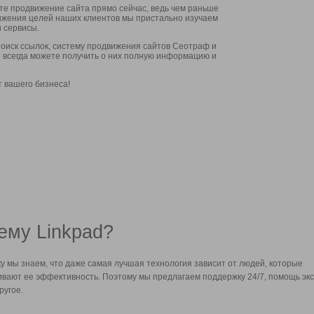
ите продвижение сайта прямо сейчас, ведь чем раньше
стижения целей наших клиентов мы пристально изучаем
 сервисы.
оиск ссылок, систему продвижения сайтов Сеотраф и
вы всегда можете получить о них полную информацию и
т вашего бизнеса!
ему Linkpad?
у мы знаем, что даже самая лучшая технология зависит от людей, которые
вают ее эффективность. Поэтому мы предлагаем поддержку 24/7, помощь экс
ругое.