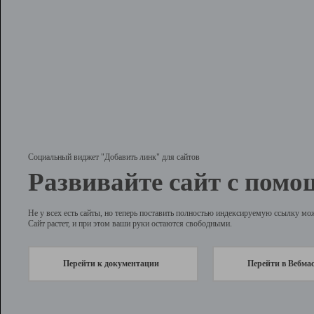
Социальный виджет "Добавить линк" для сайтов
Развивайте сайт с помо
Не у всех есть сайты, но теперь поставить полностью индексируемую ссылку мо
Сайт растет, и при этом ваши руки остаются свободными.
Перейти к документации
Перейти в Вебма