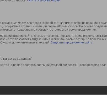
оискового запроса.
Купить ссылки на бирже
 ссылочную массу, благодаря которой сайт занимает верхние позиции в выд
ки, содержание страниц и позиции более 900 млн сайтов. На основе получе
то позволяет существенно уменьшить стоимость и сроки продвижения.
изации страниц сайта, которые позволяют повысить привлекательность конт
сылками это позволяет сайту занять высокие поисковые позиции в поисковых 
требующих дополнительных вложений.
Запустить продвижение сайта
боты со ссылками?
свяжитесь с нашей профессиональной службой поддержки, которая всегда рада
Ресурсы