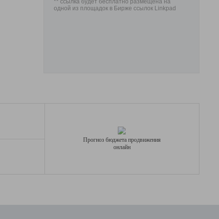
** ссылка будет бесплатно размещена на
одной из площадок в Бирже ссылок Linkpad
Прогноз бюджета продвижения
онлайн