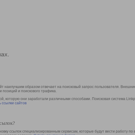
ах.
йт наилучшим образом отвечает на поисковый запрос пользователя. Внешние
и позиций и поискового трафика.
, которую они заработали различными способами. Поисковая система Linkpa
 ссылки сайтов
ссылок?
овку ссылок специализированным сервисам, которые будут вести работу по 