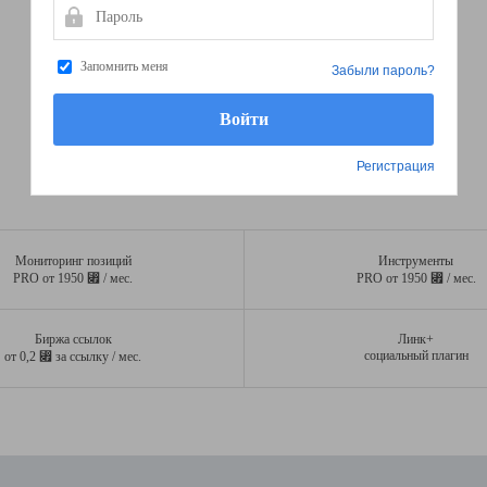
Пароль
Запомнить меня
Забыли пароль?
Регистрация
Мониторинг позиций
Инструменты
⃏
⃏
PRO от 1950
/ мес.
PRO от 1950
/ мес.
Биржа ссылок
Линк+
⃏
социальный плагин
от 0,2
за ссылку / мес.