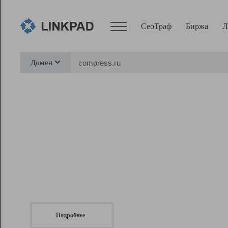
СеоТраф
Биржа
Л
Сервисы
Домен
СеоТраф
Монитор
Биржа
Pro
Линк+
СеоТраф
Запустите
продвижение сайта
c LinkPad.
Ресурсы
Вебмастер
Подробнее