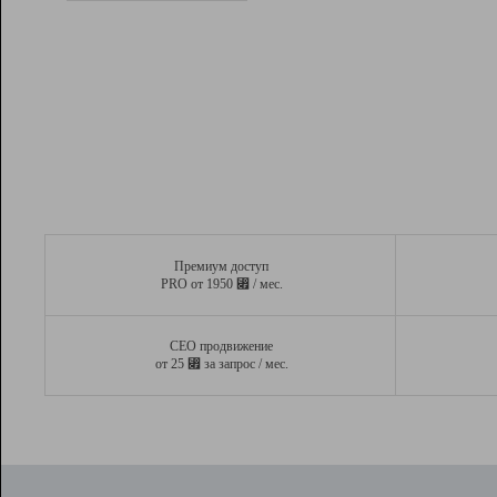
Рейтинг
Вывод и удержание в ТОП10 выдачи
поисковых систем
Инструменты
Разработчикам
Партнерская
программа
Помощь
Премиум доступ
⃏
PRO от 1950
/ мес.
СЕО продвижение
⃏
от 25
за запрос / мес.