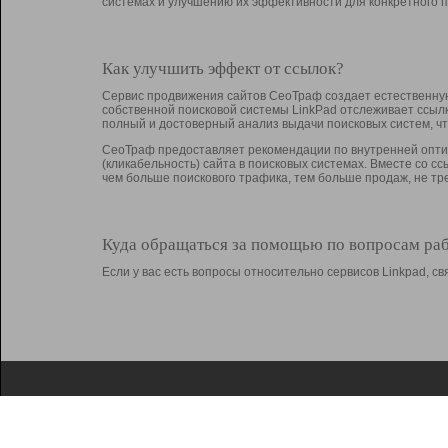
системах и улучшению их эффективности для конкретного п
Как улучшить эффект от ссылок?
Сервис продвижения сайтов СеоТраф создает естественную
собственной поисковой системы LinkPad отслеживает ссыл
полный и достоверный анализ выдачи поисковых систем, ч
СеоТраф предоставляет рекомендации по внутренней оптим
(кликабельность) сайта в поисковых системах. Вместе со с
чем больше поискового трафика, тем больше продаж, не 
Куда обращаться за помощью по вопросам ра
Если у вас есть вопросы относительно сервисов Linkpad, 
О Linkpad
Поддержка