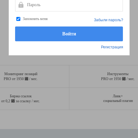
Пароль
Запомнить меня
Забыли пароль?
Регистрация
Мониторинг позиций
Инструменты
⃏
⃏
PRO от 1950
/ мес.
PRO от 1950
/ мес.
Биржа ссылок
Линк+
⃏
социальный плагин
от 0,2
за ссылку / мес.