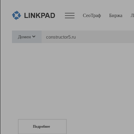
СеоТраф
Биржа
Л
Сервисы
Домен
СеоТраф
Монитор
Биржа
Pro
Линк+
СеоТраф
Запустите
продвижение сайта
c LinkPad.
Ресурсы
Вебмастер
Подробнее