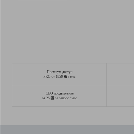
Рейтинг
Вывод и удержание в ТОП10 выдачи
поисковых систем
Инструменты
Разработчикам
Партнерская
программа
Помощь
Премиум доступ
⃏
PRO от 1950
/ мес.
СЕО продвижение
⃏
от 25
за запрос / мес.