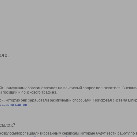
ах.
йт наилучшим образом отвечает на поисковый запрос пользователя. Внешние
и позиций и поискового трафика.
, которую они заработали различными способами. Поисковая система Linkpa
 ссылки сайтов
ссылок?
овку ссылок специализированным сервисам, которые будут вести работу по 