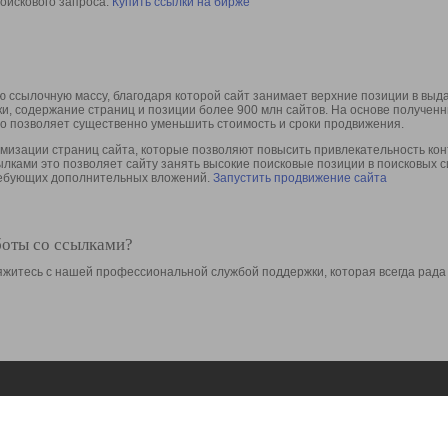
оискового запроса.
Купить ссылки на бирже
 ссылочную массу, благодаря которой сайт занимает верхние позиции в выд
ки, содержание страниц и позиции более 900 млн сайтов. На основе получе
то позволяет существенно уменьшить стоимость и сроки продвижения.
изации страниц сайта, которые позволяют повысить привлекательность конт
сылками это позволяет сайту занять высокие поисковые позиции в поисковых 
требующих дополнительных вложений.
Запустить продвижение сайта
боты со ссылками?
свяжитесь с нашей профессиональной службой поддержки, которая всегда рада
Ресурсы