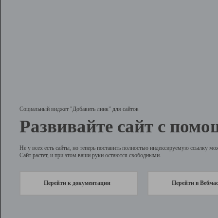
Социальный виджет "Добавить линк" для сайтов
Развивайте сайт с помо
Не у всех есть сайты, но теперь поставить полностью индексируемую ссылку мо
Сайт растет, и при этом ваши руки остаются свободными.
Перейти к документации
Перейти в Вебма