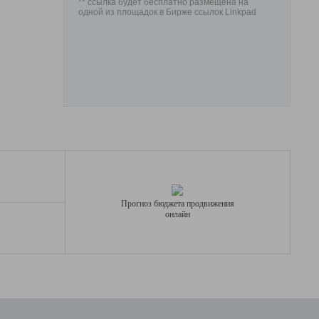
** ссылка будет бесплатно размещена на
одной из площадок в Бирже ссылок Linkpad
Прогноз бюджета продвижения
онлайн