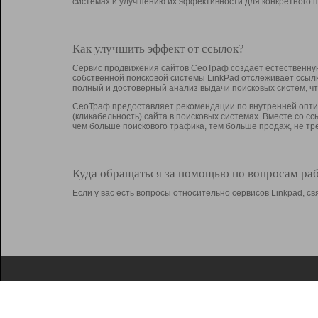
системах и улучшению их эффективности для конкретного п
Как улучшить эффект от ссылок?
Сервис продвижения сайтов СеоТраф создает естественную
собственной поисковой системы LinkPad отслеживает ссыл
полный и достоверный анализ выдачи поисковых систем, ч
СеоТраф предоставляет рекомендации по внутренней оптим
(кликабельность) сайта в поисковых системах. Вместе со с
чем больше поискового трафика, тем больше продаж, не 
Куда обращаться за помощью по вопросам ра
Если у вас есть вопросы относительно сервисов Linkpad, 
О Linkpad
Поддержка