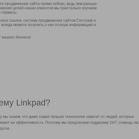
ите продвижение сайта прямо сейчас, ведь чем раньше
стижения целей наших клиентов мы пристально изучаем
 сервисы.
оиск ссылок, систему продвижения сайтов Сеотраф и
вы всегда можете получить о них полную информацию и
т вашего бизнеса!
ему Linkpad?
у мы знаем, что даже самая лучшая технология зависит от людей, которые
вают ее эффективность. Поэтому мы предлагаем поддержку 24/7, помощь экс
ругое.