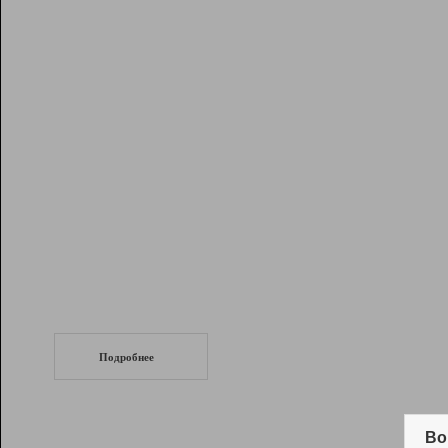
Рейтинг
Инструменты
Разработчикам
Партнерская
программа
Помощь
СеоТраф
Запустите
продвижение сайта
c LinkPad.
Подробнее
Вывод и удержание в ТОП10 выдачи
поисковых систем
Во