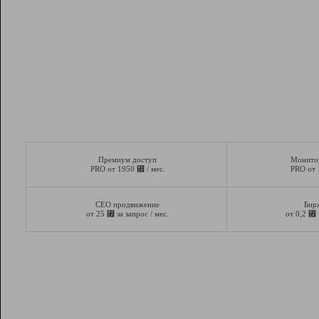
Премиум доступ
Монито
⃏
PRO от 1950
/ мес.
PRO от
СЕО продвижение
Бир
⃏
⃏
от 25
за запрос / мес.
от 0,2