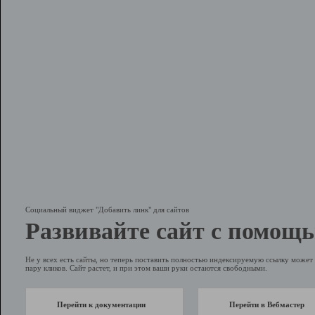
Социальный виджет "Добавить линк" для сайтов
Развивайте сайт с помощь
Не у всех есть сайты, но теперь поставить полностью индексируемую ссылку может 
пару кликов. Сайт растет, и при этом ваши руки остаются свободными.
Перейти к документации
Перейти в Вебмастер