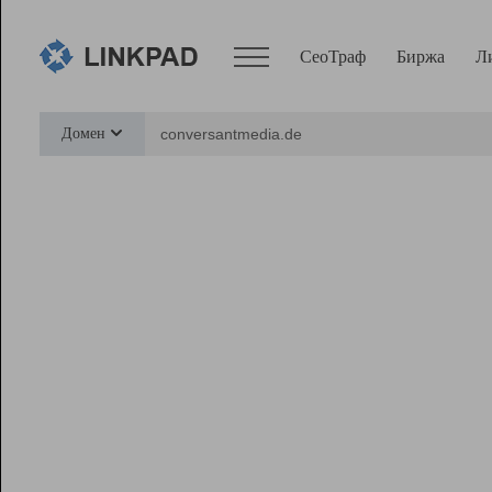
СеоТраф
Биржа
Л
Сервисы
Домен
СеоТраф
Монитор
Биржа
Pro
Линк+
Ресурсы
Вебмастер