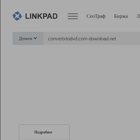
СеоТраф
Биржа
Л
Сервисы
Домен
СеоТраф
Монитор
Биржа
Pro
Линк+
СеоТраф
Запустите
продвижение сайта
c LinkPad.
Ресурсы
Вебмастер
Подробнее