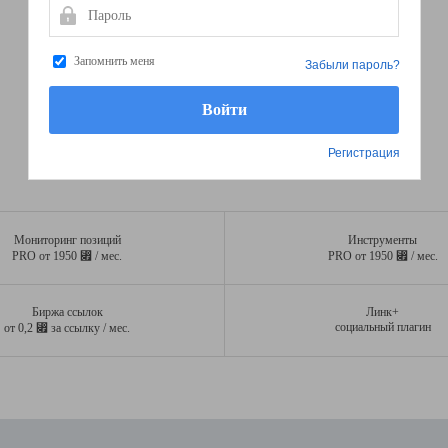
Пароль
Запомнить меня
Забыли пароль?
Регистрация
Мониторинг позиций
Инструменты
⃏
⃏
PRO от 1950
/ мес.
PRO от 1950
/ мес.
Биржа ссылок
Линк+
⃏
социальный плагин
от 0,2
за ссылку / мес.