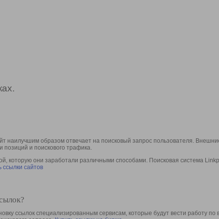
ах.
йт наилучшим образом отвечает на поисковый запрос пользователя. Внешние
и позиций и поискового трафика.
, которую они заработали различными способами. Поисковая система Linkpa
 ссылки сайтов
ссылок?
овку ссылок специализированным сервисам, которые будут вести работу по 