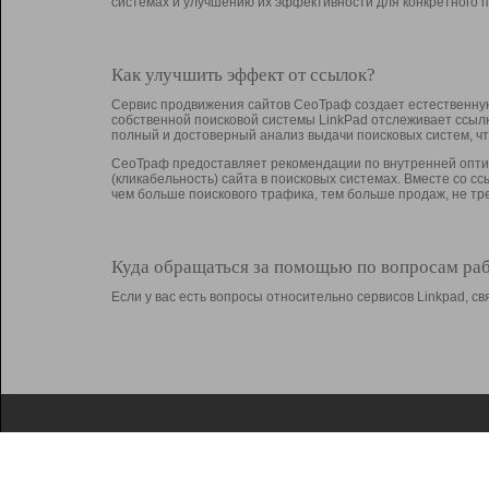
системах и улучшению их эффективности для конкретного п
Как улучшить эффект от ссылок?
Сервис продвижения сайтов СеоТраф создает естественную
собственной поисковой системы LinkPad отслеживает ссыл
полный и достоверный анализ выдачи поисковых систем, ч
СеоТраф предоставляет рекомендации по внутренней оптим
(кликабельность) сайта в поисковых системах. Вместе со с
чем больше поискового трафика, тем больше продаж, не 
Куда обращаться за помощью по вопросам ра
Если у вас есть вопросы относительно сервисов Linkpad, 
О Linkpad
Поддержка