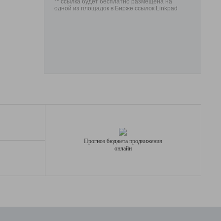
** ссылка будет бесплатно размещена на
одной из площадок в Бирже ссылок Linkpad
Прогноз бюджета продвижения
онлайн