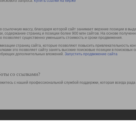
оискового запроса.
Купить ссылки на бирже
 ссылочную массу, благодаря которой сайт занимает верхние позиции в выд
ки, содержание страниц и позиции более 900 млн сайтов. На основе получе
то позволяет существенно уменьшить стоимость и сроки продвижения.
изации страниц сайта, которые позволяют повысить привлекательность конт
сылками это позволяет сайту занять высокие поисковые позиции в поисковых 
требующих дополнительных вложений.
Запустить продвижение сайта
боты со ссылками?
свяжитесь с нашей профессиональной службой поддержки, которая всегда рада
Ресурсы