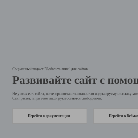
Социальный виджет "Добавить линк" для сайтов
Развивайте сайт с помо
Не у всех есть сайты, но теперь поставить полностью индексируемую ссылку мо
Сайт растет, и при этом ваши руки остаются свободными.
Перейти к документации
Перейти в Вебма