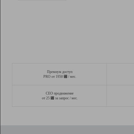
Рейтинг
Вывод и удержание в ТОП10 выдачи
поисковых систем
Инструменты
Разработчикам
Партнерская
программа
Помощь
Премиум доступ
⃏
PRO от 1950
/ мес.
СЕО продвижение
⃏
от 25
за запрос / мес.