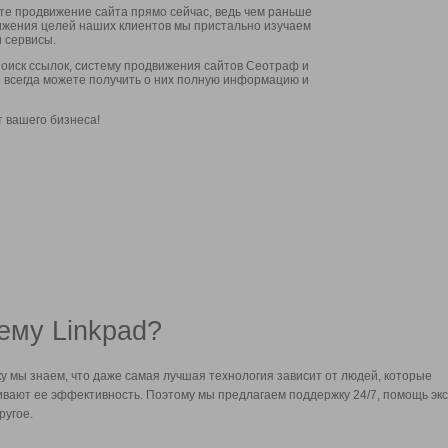
ите продвижение сайта прямо сейчас, ведь чем раньше
стижения целей наших клиентов мы пристально изучаем
 сервисы.
оиск ссылок, систему продвижения сайтов Сеотраф и
вы всегда можете получить о них полную информацию и
т вашего бизнеса!
ему Linkpad?
у мы знаем, что даже самая лучшая технология зависит от людей, которые
вают ее эффективность. Поэтому мы предлагаем поддержку 24/7, помощь экс
ругое.