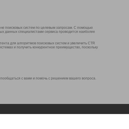
аче поисковых систем по целевым запросам. С помощью
нных данных специалистами сервиса проводится наиболее
ента для алгоритмов поисковых систем и увеличить CTR
системах и получить конкурентное преимущество, поскольку
 пообщаться с вами и помочь с решением вашего вопроса.
Аккаунт
Сервисы