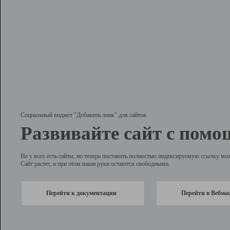
Социальный виджет "Добавить линк" для сайтов
Развивайте сайт с помо
Не у всех есть сайты, но теперь поставить полностью индексируемую ссылку мо
Сайт растет, и при этом ваши руки остаются свободными.
Перейти к документации
Перейти в Вебма