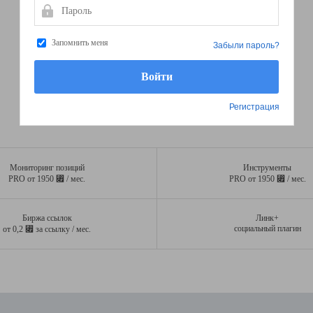
Пароль
Запомнить меня
Забыли пароль?
Регистрация
Мониторинг позиций
Инструменты
⃏
⃏
PRO от 1950
/ мес.
PRO от 1950
/ мес.
Биржа ссылок
Линк+
⃏
социальный плагин
от 0,2
за ссылку / мес.