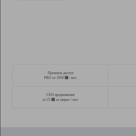
Рейтинг
Вывод и удержание в ТОП10 выдачи
поисковых систем
Инструменты
Разработчикам
Партнерская
программа
Помощь
Премиум доступ
⃏
PRO от 1950
/ мес.
СЕО продвижение
⃏
от 25
за запрос / мес.