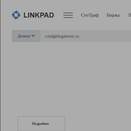
СеоТраф
Биржа
Л
Сервисы
Домен
СеоТраф
Монитор
Биржа
Pro
Линк+
СеоТраф
Запустите
продвижение сайта
c LinkPad.
Ресурсы
Вебмастер
Подробнее