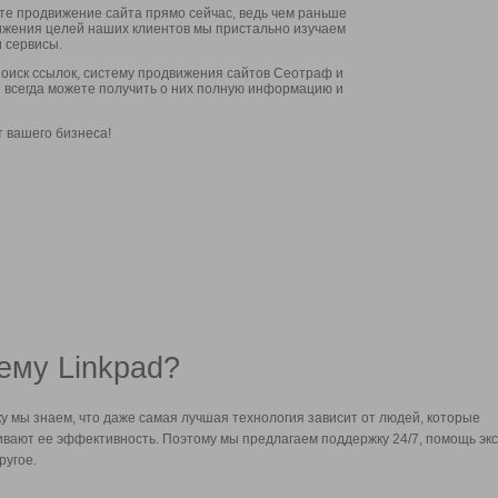
ите продвижение сайта прямо сейчас, ведь чем раньше
стижения целей наших клиентов мы пристально изучаем
 сервисы.
оиск ссылок, систему продвижения сайтов Сеотраф и
вы всегда можете получить о них полную информацию и
т вашего бизнеса!
ему Linkpad?
у мы знаем, что даже самая лучшая технология зависит от людей, которые
вают ее эффективность. Поэтому мы предлагаем поддержку 24/7, помощь экс
ругое.