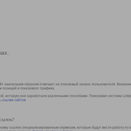
ах.
йт наилучшим образом отвечает на поисковый запрос пользователя. Внешние
и позиций и поискового трафика.
, которую они заработали различными способами. Поисковая система Linkpa
 ссылки сайтов
ссылок?
овку ссылок специализированным сервисам, которые будут вести работу по 