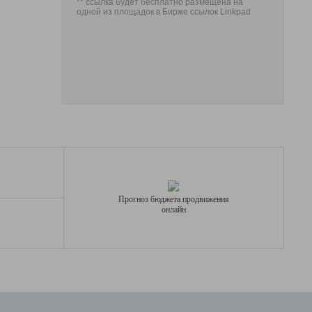
** ссылка будет бесплатно размещена на
одной из площадок в Бирже ссылок Linkpad
Прогноз бюджета продвижения
онлайн