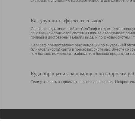
системах и улучшению их эффективности для конкретного п
Как улучшить эффект от ссылок?
Сервис продвижения сайтов СеоТраф создает естественную
собственной поисковой системы LinkPad отслеживает ссыл
полный и достоверный анализ выдачи поисковых систем, ч
СеоТраф предоставляет рекомендации по внутренней оптим
(кликабельность) сайта в поисковых системах. Вместе со с
чем больше поискового трафика, тем больше продаж, не 
Куда обращаться за помощью по вопросам ра
Если у вас есть вопросы относительно сервисов Linkpad, 
О Linkpad
Поддержка