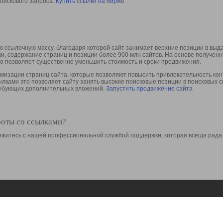
оискового запроса.
Купить ссылки на бирже
 ссылочную массу, благодаря которой сайт занимает верхние позиции в выд
ки, содержание страниц и позиции более 900 млн сайтов. На основе получе
то позволяет существенно уменьшить стоимость и сроки продвижения.
изации страниц сайта, которые позволяют повысить привлекательность конт
сылками это позволяет сайту занять высокие поисковые позиции в поисковых 
требующих дополнительных вложений.
Запустить продвижение сайта
боты со ссылками?
свяжитесь с нашей профессиональной службой поддержки, которая всегда рада
Ресурсы