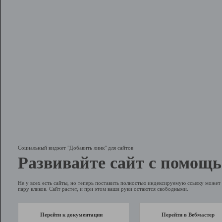
Социальный виджет "Добавить линк" для сайтов
Развивайте сайт с помощь
Не у всех есть сайты, но теперь поставить полностью индексируемую ссылку может 
пару кликов. Сайт растет, и при этом ваши руки остаются свободными.
Перейти к документации
Перейти в Вебмастер