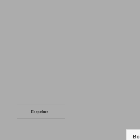
Рейтинг
Инструменты
Разработчикам
Партнерская
программа
Помощь
СеоТраф
Запустите
продвижение сайта
c LinkPad.
Подробнее
Вывод и удержание в ТОП10 выдачи
поисковых систем
Во