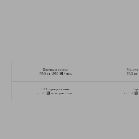
Премиум доступ
Монито
⃏
PRO от 1950
/ мес.
PRO от
СЕО продвижение
Бир
⃏
⃏
от 25
за запрос / мес.
от 0,2