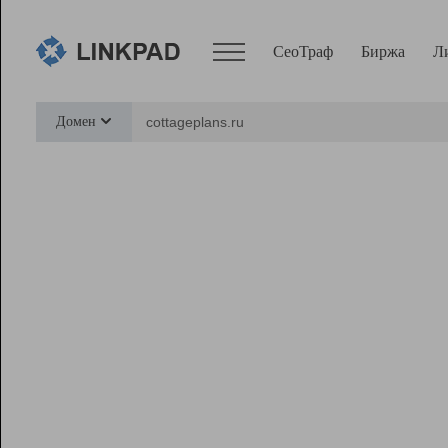
СеоТраф
Биржа
Л
Сервисы
Домен
СеоТраф
Монитор
Биржа
Pro
Линк+
Ресурсы
Вебмастер