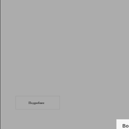
Рейтинг
Инструменты
Разработчикам
Партнерская
программа
Помощь
СеоТраф
Запустите
продвижение сайта
c LinkPad.
Подробнее
Вывод и удержание в ТОП10 выдачи
поисковых систем
Во