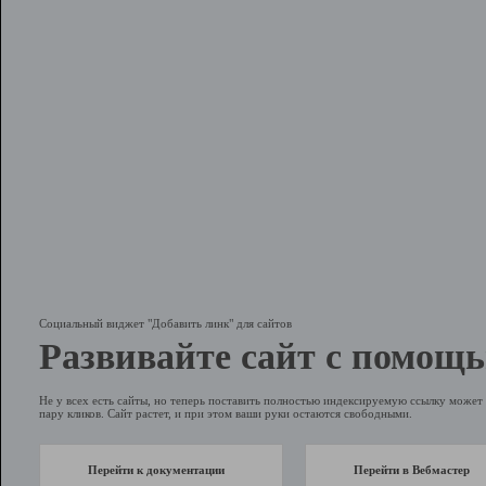
Социальный виджет "Добавить линк" для сайтов
Развивайте сайт с помощь
Не у всех есть сайты, но теперь поставить полностью индексируемую ссылку может 
пару кликов. Сайт растет, и при этом ваши руки остаются свободными.
Перейти к документации
Перейти в Вебмастер