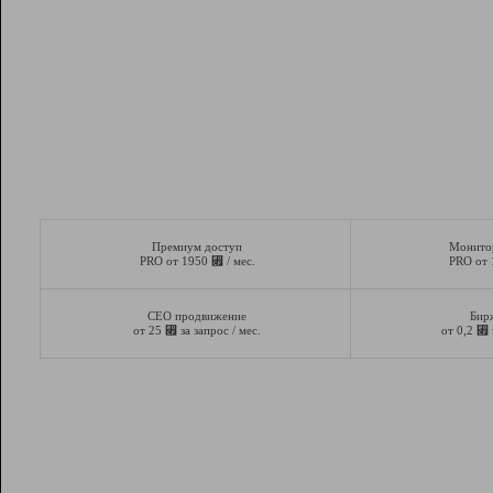
Премиум доступ
Монито
⃏
PRO от 1950
/ мес.
PRO от
СЕО продвижение
Бир
⃏
⃏
от 25
за запрос / мес.
от 0,2