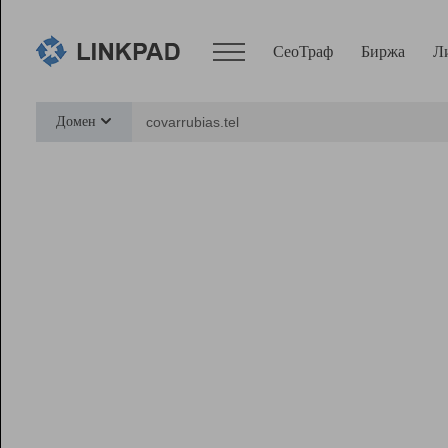
СеоТраф
Биржа
Л
Сервисы
Домен
СеоТраф
Монитор
Биржа
Pro
Линк+
Ресурсы
Вебмастер