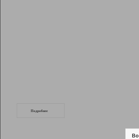
Рейтинг
Инструменты
Разработчикам
Партнерская
программа
Помощь
СеоТраф
Запустите
продвижение сайта
c LinkPad.
Подробнее
Вывод и удержание в ТОП10 выдачи
поисковых систем
Во