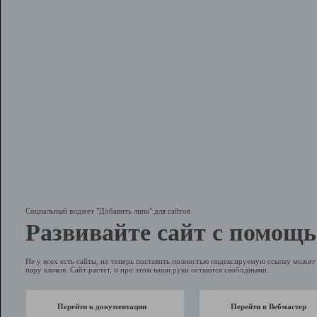
Социальный виджет "Добавить линк" для сайтов
Развивайте сайт с помощь
Не у всех есть сайты, но теперь поставить полностью индексируемую ссылку может 
пару кликов. Сайт растет, и при этом ваши руки остаются свободными.
Перейти к документации
Перейти в Вебмастер