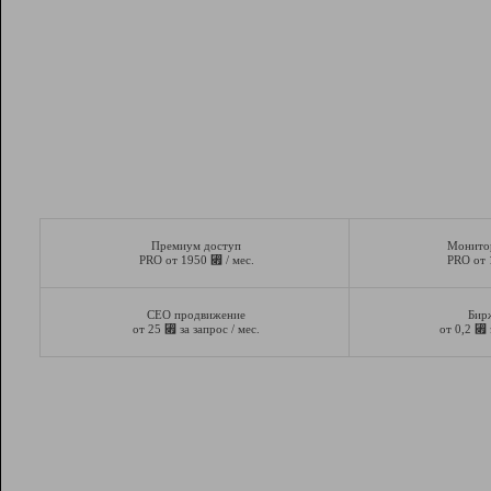
Премиум доступ
Монито
⃏
PRO от 1950
/ мес.
PRO от
СЕО продвижение
Бир
⃏
⃏
от 25
за запрос / мес.
от 0,2