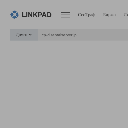
СеоТраф
Биржа
Л
Сервисы
Домен
СеоТраф
Монитор
Биржа
Pro
Линк+
Ресурсы
Вебмастер