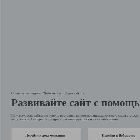
Социальный виджет "Добавить линк" для сайтов
Развивайте сайт с помощь
Не у всех есть сайты, но теперь поставить полностью индексируемую ссылку может 
пару кликов. Сайт растет, и при этом ваши руки остаются свободными.
Перейти к документации
Перейти в Вебмастер