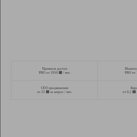
Премиум доступ
Монито
⃏
PRO от 1950
/ мес.
PRO от
СЕО продвижение
Бир
⃏
⃏
от 25
за запрос / мес.
от 0,2