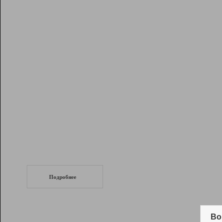
Рейтинг
Инструменты
Разработчикам
Партнерская
программа
Помощь
СеоТраф
Запустите
продвижение сайта
c LinkPad.
Подробнее
Вывод и удержание в ТОП10 выдачи
поисковых систем
Во