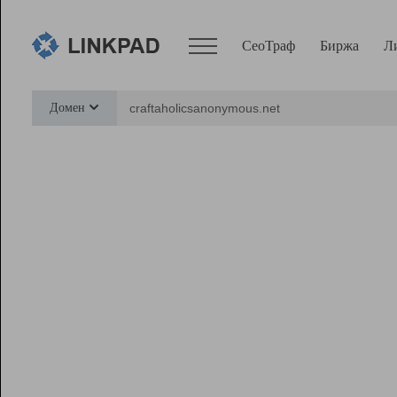
СеоТраф
Биржа
Л
Сервисы
Домен
СеоТраф
Монитор
Биржа
Pro
Линк+
Ресурсы
Вебмастер