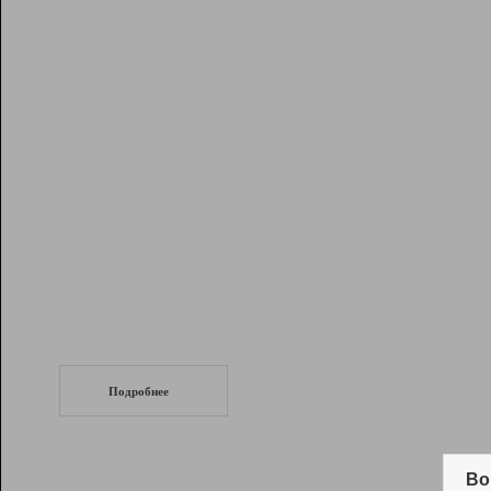
Рейтинг
Инструменты
Разработчикам
Партнерская
программа
Помощь
СеоТраф
Запустите
продвижение сайта
c LinkPad.
Подробнее
Вывод и удержание в ТОП10 выдачи
поисковых систем
Во