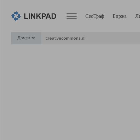
СеоТраф
Биржа
Л
Сервисы
Домен
СеоТраф
Монитор
Биржа
Pro
Линк+
Ресурсы
Вебмастер