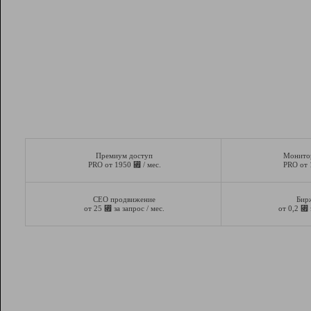
Премиум доступ
Монито
⃏
PRO от 1950
/ мес.
PRO от
СЕО продвижение
Бир
⃏
⃏
от 25
за запрос / мес.
от 0,2