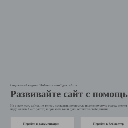
Социальный виджет "Добавить линк" для сайтов
Развивайте сайт с помощь
Не у всех есть сайты, но теперь поставить полностью индексируемую ссылку может 
пару кликов. Сайт растет, и при этом ваши руки остаются свободными.
Перейти к документации
Перейти в Вебмастер