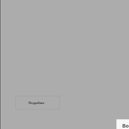
Рейтинг
Инструменты
Разработчикам
Партнерская
программа
Помощь
СеоТраф
Запустите
продвижение сайта
c LinkPad.
Подробнее
Вывод и удержание в ТОП10 выдачи
поисковых систем
Во