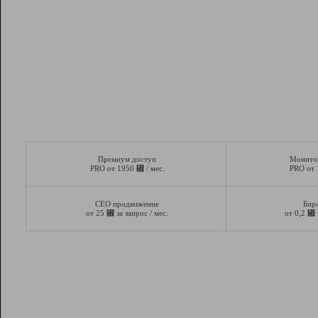
Премиум доступ
Монито
⃏
PRO от 1950
/ мес.
PRO от
СЕО продвижение
Бир
⃏
⃏
от 25
за запрос / мес.
от 0,2