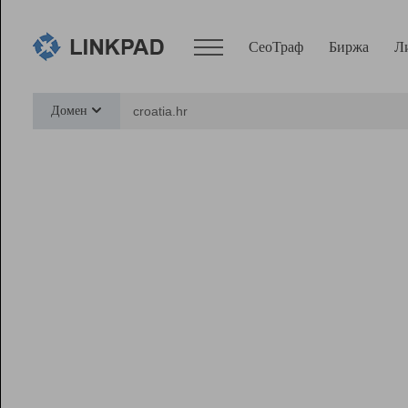
СеоТраф
Биржа
Л
Сервисы
Домен
СеоТраф
Монитор
Биржа
Pro
Линк+
Ресурсы
Вебмастер