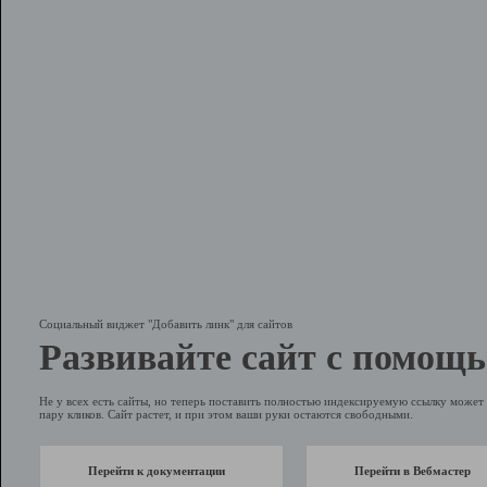
Социальный виджет "Добавить линк" для сайтов
Развивайте сайт с помощь
Не у всех есть сайты, но теперь поставить полностью индексируемую ссылку может 
пару кликов. Сайт растет, и при этом ваши руки остаются свободными.
Перейти к документации
Перейти в Вебмастер