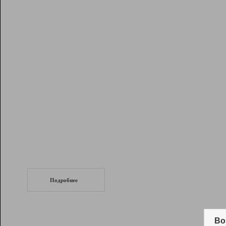
Рейтинг
Инструменты
Разработчикам
Партнерская
программа
Помощь
СеоТраф
Запустите
продвижение сайта
c LinkPad.
Подробнее
Вывод и удержание в ТОП10 выдачи
поисковых систем
Во