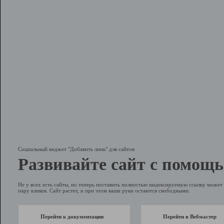
Социальный виджет "Добавить линк" для сайтов
Развивайте сайт с помощь
Не у всех есть сайты, но теперь поставить полностью индексируемую ссылку может 
пару кликов. Сайт растет, и при этом ваши руки остаются свободными.
Перейти к документации
Перейти в Вебмастер