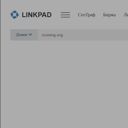
СеоТраф
Биржа
Л
Сервисы
Домен
СеоТраф
Монитор
Биржа
Pro
Линк+
Ресурсы
Вебмастер