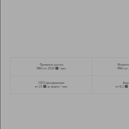
Премиум доступ
Монито
⃏
PRO от 1950
/ мес.
PRO от
СЕО продвижение
Бир
⃏
⃏
от 25
за запрос / мес.
от 0,2