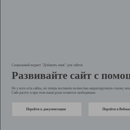
Социальный виджет "Добавить линк" для сайтов
Развивайте сайт с помо
Не у всех есть сайты, но теперь поставить полностью индексируемую ссылку мо
Сайт растет, и при этом ваши руки остаются свободными.
Перейти к документации
Перейти в Вебма