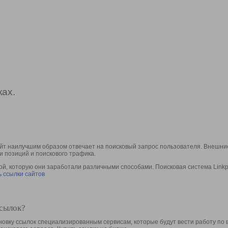
ах.
йт наилучшим образом отвечает на поисковый запрос пользователя. Внешние
и позиций и поискового трафика.
, которую они заработали различными способами. Поисковая система Linkpa
 ссылки сайтов
ссылок?
овку ссылок специализированным сервисам, которые будут вести работу по 