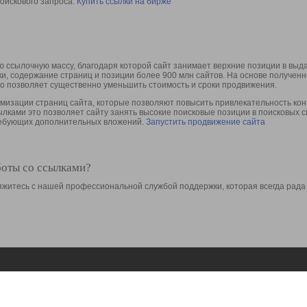
оискового запроса.
Купить ссылки на бирже
 ссылочную массу, благодаря которой сайт занимает верхние позиции в выд
ки, содержание страниц и позиции более 900 млн сайтов. На основе получе
то позволяет существенно уменьшить стоимость и сроки продвижения.
изации страниц сайта, которые позволяют повысить привлекательность конт
сылками это позволяет сайту занять высокие поисковые позиции в поисковых 
требующих дополнительных вложений.
Запустить продвижение сайта
боты со ссылками?
свяжитесь с нашей профессиональной службой поддержки, которая всегда рада
Ресурсы