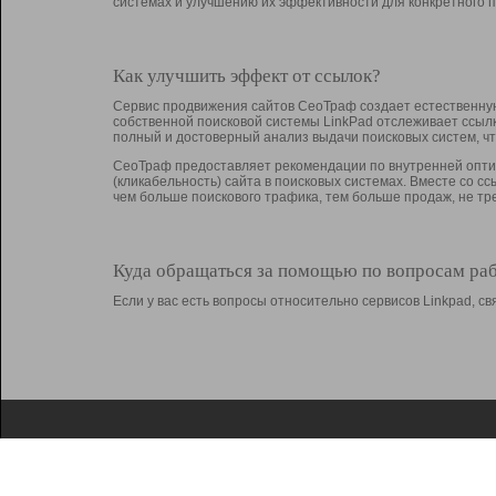
системах и улучшению их эффективности для конкретного п
Как улучшить эффект от ссылок?
Сервис продвижения сайтов СеоТраф создает естественную
собственной поисковой системы LinkPad отслеживает ссыл
полный и достоверный анализ выдачи поисковых систем, ч
СеоТраф предоставляет рекомендации по внутренней оптим
(кликабельность) сайта в поисковых системах. Вместе со с
чем больше поискового трафика, тем больше продаж, не 
Куда обращаться за помощью по вопросам ра
Если у вас есть вопросы относительно сервисов Linkpad, 
О Linkpad
Поддержка