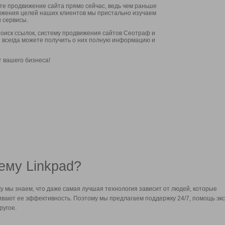
ите продвижение сайта прямо сейчас, ведь чем раньше
стижения целей наших клиентов мы пристально изучаем
 сервисы.
оиск ссылок, систему продвижения сайтов Сеотраф и
вы всегда можете получить о них полную информацию и
т вашего бизнеса!
ему Linkpad?
у мы знаем, что даже самая лучшая технология зависит от людей, которые
вают ее эффективность. Поэтому мы предлагаем поддержку 24/7, помощь экс
ругое.