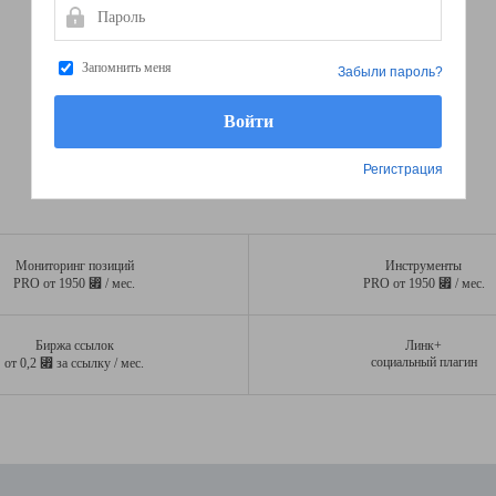
Пароль
Запомнить меня
Забыли пароль?
Регистрация
Мониторинг позиций
Инструменты
⃏
⃏
PRO от 1950
/ мес.
PRO от 1950
/ мес.
Биржа ссылок
Линк+
⃏
социальный плагин
от 0,2
за ссылку / мес.