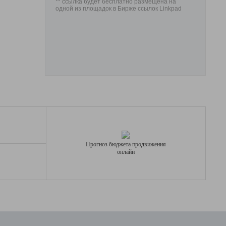
** ссылка будет бесплатно размещена на
одной из площадок в Бирже ссылок Linkpad
Прогноз бюджета продвижения
онлайн