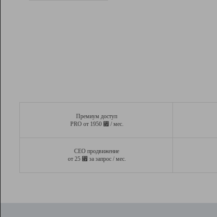
Рейтинг
Вывод и удержание в ТОП10 выдачи
поисковых систем
Инструменты
Разработчикам
Партнерская
программа
Помощь
Премиум доступ
⃏
PRO от 1950
/ мес.
СЕО продвижение
⃏
от 25
за запрос / мес.