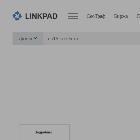
СеоТраф
Биржа
Л
Сервисы
Домен
СеоТраф
Монитор
Биржа
Pro
Линк+
СеоТраф
Запустите
продвижение сайта
c LinkPad.
Ресурсы
Вебмастер
Подробнее