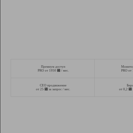
Премиум доступ
Монито
⃏
PRO от 1950
/ мес.
PRO от
СЕО продвижение
Бир
⃏
⃏
от 25
за запрос / мес.
от 0,2