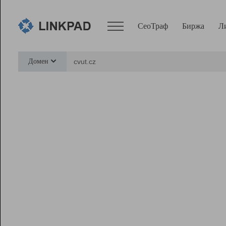
СеоТраф
Биржа
Л
Сервисы
Домен
СеоТраф
Монитор
Биржа
Pro
Линк+
Ресурсы
Вебмастер