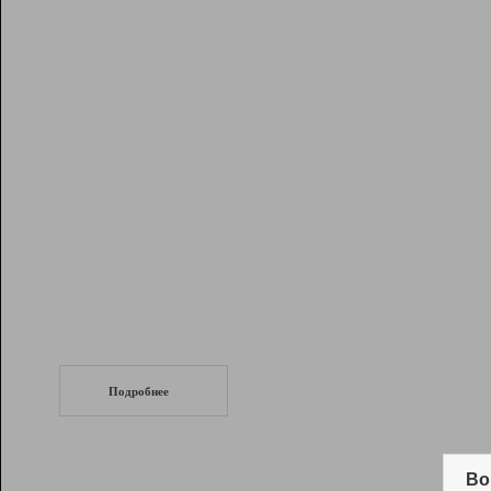
Рейтинг
Инструменты
Разработчикам
Партнерская
программа
Помощь
СеоТраф
Запустите
продвижение сайта
c LinkPad.
Подробнее
Вывод и удержание в ТОП10 выдачи
поисковых систем
Во