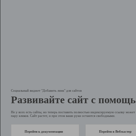
Социальный виджет "Добавить линк" для сайтов
Развивайте сайт с помощь
Не у всех есть сайты, но теперь поставить полностью индексируемую ссылку может 
пару кликов. Сайт растет, и при этом ваши руки остаются свободными.
Перейти к документации
Перейти в Вебмастер