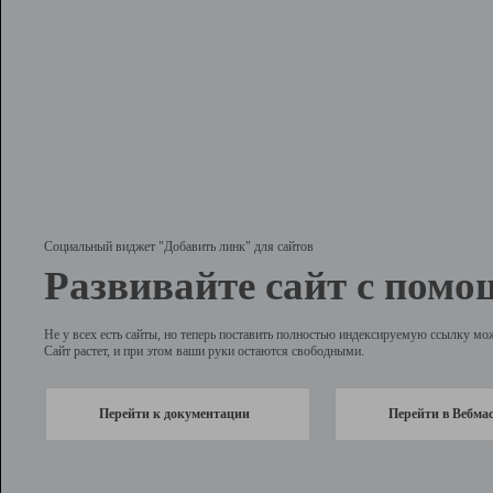
Социальный виджет "Добавить линк" для сайтов
Развивайте сайт с помо
Не у всех есть сайты, но теперь поставить полностью индексируемую ссылку мо
Сайт растет, и при этом ваши руки остаются свободными.
Перейти к документации
Перейти в Вебма