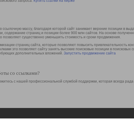
оискового запроса.
Купить ссылки на бирже
 ссылочную массу, благодаря которой сайт занимает верхние позиции в выд
ки, содержание страниц и позиции более 900 млн сайтов. На основе получе
то позволяет существенно уменьшить стоимость и сроки продвижения.
изации страниц сайта, которые позволяют повысить привлекательность конт
сылками это позволяет сайту занять высокие поисковые позиции в поисковых 
требующих дополнительных вложений.
Запустить продвижение сайта
боты со ссылками?
свяжитесь с нашей профессиональной службой поддержки, которая всегда рада
Ресурсы