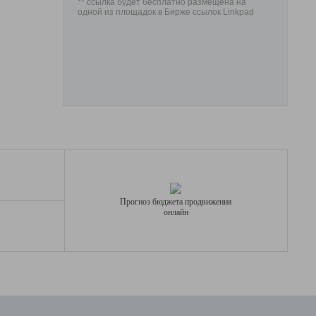
** ссылка будет бесплатно размещена на
одной из площадок в Бирже ссылок Linkpad
Прогноз бюджета продвижения
онлайн