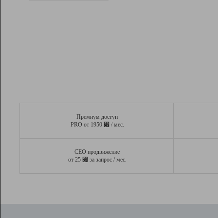
Рейтинг
Вывод и удержание в ТОП10 выдачи
поисковых систем
Инструменты
Разработчикам
Партнерская
программа
Помощь
Премиум доступ
⃏
PRO от 1950
/ мес.
СЕО продвижение
⃏
от 25
за запрос / мес.