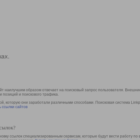
ах.
йт наилучшим образом отвечает на поисковый запрос пользователя. Внешние
и позиций и поискового трафика.
, которую они заработали различными способами. Поисковая система Linkpa
 ссылки сайтов
ссылок?
овку ссылок специализированным сервисам, которые будут вести работу по 