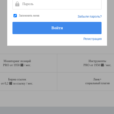
Пароль
Запомнить меня
Забыли пароль?
Регистрация
Мониторинг позиций
Инструменты
⃏
⃏
PRO от 1950
/ мес.
PRO от 1950
/ мес.
Биржа ссылок
Линк+
⃏
социальный плагин
от 0,2
за ссылку / мес.