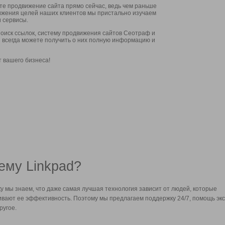
ите продвижение сайта прямо сейчас, ведь чем раньше
стижения целей наших клиентов мы пристально изучаем
 сервисы.
оиск ссылок, систему продвижения сайтов Сеотраф и
вы всегда можете получить о них полную информацию и
т вашего бизнеса!
ему Linkpad?
у мы знаем, что даже самая лучшая технология зависит от людей, которые
вают ее эффективность. Поэтому мы предлагаем поддержку 24/7, помощь экс
ругое.