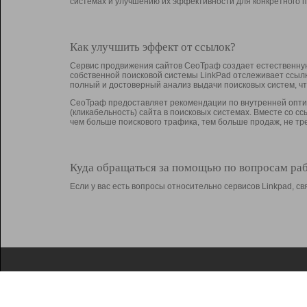
системах и улучшению их эффективности для конкретного п
Как улучшить эффект от ссылок?
Сервис продвижения сайтов СеоТраф создает естественную
собственной поисковой системы LinkPad отслеживает ссыл
полный и достоверный анализ выдачи поисковых систем, ч
СеоТраф предоставляет рекомендации по внутренней оптим
(кликабельность) сайта в поисковых системах. Вместе со с
чем больше поискового трафика, тем больше продаж, не 
Куда обращаться за помощью по вопросам ра
Если у вас есть вопросы относительно сервисов Linkpad, 
О Linkpad
Поддержка