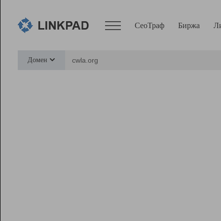
СеоТраф
Биржа
Л
Сервисы
Домен
СеоТраф
Монитор
Биржа
Pro
Линк+
Ресурсы
Вебмастер