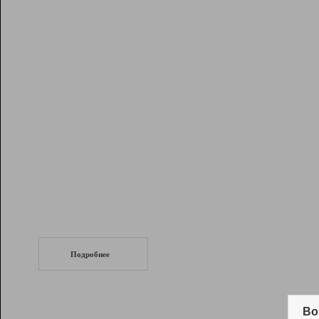
Рейтинг
Инструменты
Разработчикам
Партнерская
программа
Помощь
СеоТраф
Запустите
продвижение сайта
c LinkPad.
Подробнее
Вывод и удержание в ТОП10 выдачи
поисковых систем
Во