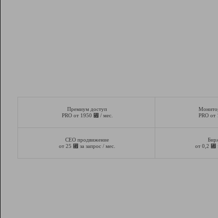
Премиум доступ
Монито
⃏
PRO от 1950
/ мес.
PRO от
СЕО продвижение
Бир
⃏
⃏
от 25
за запрос / мес.
от 0,2