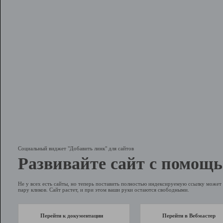
Социальный виджет "Добавить линк" для сайтов
Развивайте сайт с помощь
Не у всех есть сайты, но теперь поставить полностью индексируемую ссылку может 
пару кликов. Сайт растет, и при этом ваши руки остаются свободными.
Перейти к документации
Перейти в Вебмастер