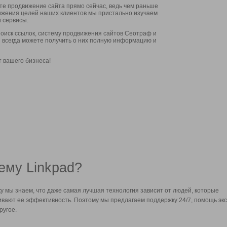
ите продвижение сайта прямо сейчас, ведь чем раньше
стижения целей наших клиентов мы пристально изучаем
 сервисы.
оиск ссылок, систему продвижения сайтов Сеотраф и
вы всегда можете получить о них полную информацию и
т вашего бизнеса!
ему Linkpad?
у мы знаем, что даже самая лучшая технология зависит от людей, которые
вают ее эффективность. Поэтому мы предлагаем поддержку 24/7, помощь экс
ругое.