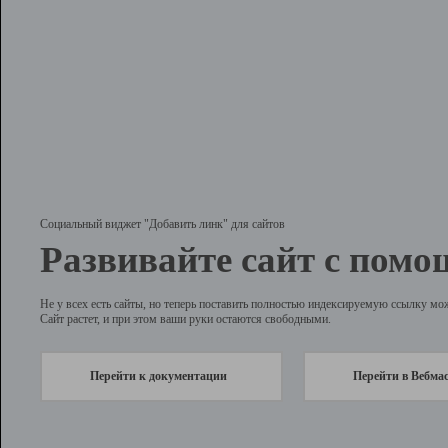
Социальный виджет "Добавить линк" для сайтов
Развивайте сайт с помо
Не у всех есть сайты, но теперь поставить полностью индексируемую ссылку мо
Сайт растет, и при этом ваши руки остаются свободными.
Перейти к документации
Перейти в Вебма