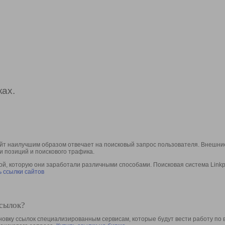
ах.
йт наилучшим образом отвечает на поисковый запрос пользователя. Внешние
и позиций и поискового трафика.
, которую они заработали различными способами. Поисковая система Linkpa
 ссылки сайтов
ссылок?
овку ссылок специализированным сервисам, которые будут вести работу по 