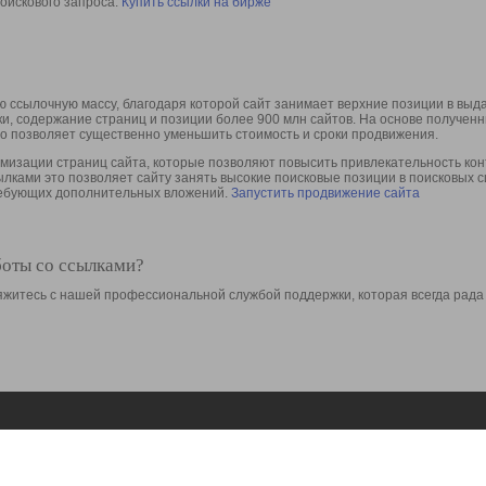
оискового запроса.
Купить ссылки на бирже
 ссылочную массу, благодаря которой сайт занимает верхние позиции в выд
ки, содержание страниц и позиции более 900 млн сайтов. На основе получе
то позволяет существенно уменьшить стоимость и сроки продвижения.
изации страниц сайта, которые позволяют повысить привлекательность конт
сылками это позволяет сайту занять высокие поисковые позиции в поисковых 
требующих дополнительных вложений.
Запустить продвижение сайта
боты со ссылками?
свяжитесь с нашей профессиональной службой поддержки, которая всегда рада
Ресурсы