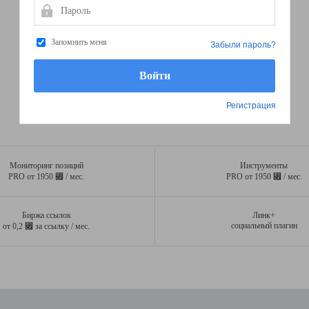
Пароль
Запомнить меня
Забыли пароль?
Регистрация
Мониторинг позиций
Инструменты
⃏
⃏
PRO от 1950
/ мес.
PRO от 1950
/ мес.
Биржа ссылок
Линк+
⃏
социальный плагин
от 0,2
за ссылку / мес.