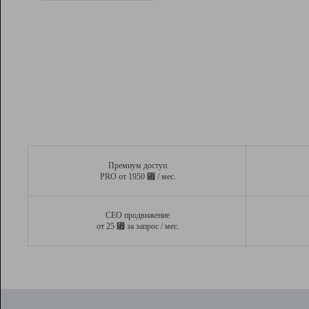
Рейтинг
Вывод и удержание в ТОП10 выдачи
поисковых систем
Инструменты
Разработчикам
Партнерская
программа
Помощь
Премиум доступ
⃏
PRO от 1950
/ мес.
СЕО продвижение
⃏
от 25
за запрос / мес.