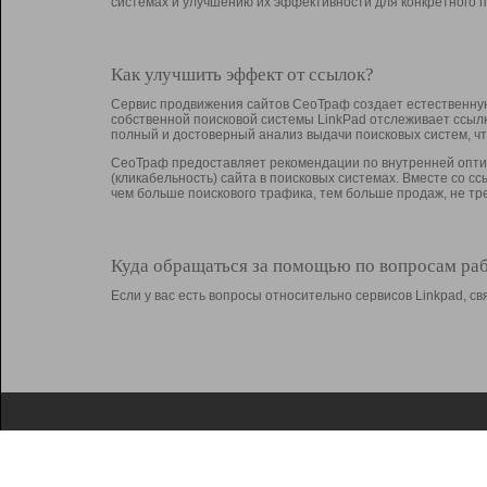
системах и улучшению их эффективности для конкретного п
Как улучшить эффект от ссылок?
Сервис продвижения сайтов СеоТраф создает естественную
собственной поисковой системы LinkPad отслеживает ссыл
полный и достоверный анализ выдачи поисковых систем, ч
СеоТраф предоставляет рекомендации по внутренней оптим
(кликабельность) сайта в поисковых системах. Вместе со с
чем больше поискового трафика, тем больше продаж, не 
Куда обращаться за помощью по вопросам ра
Если у вас есть вопросы относительно сервисов Linkpad, 
О Linkpad
Поддержка