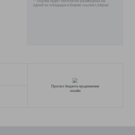
** ссылка будет бесплатно размещена на
одной из площадок в Бирже ссылок Linkpad
Прогноз бюджета продвижения
онлайн