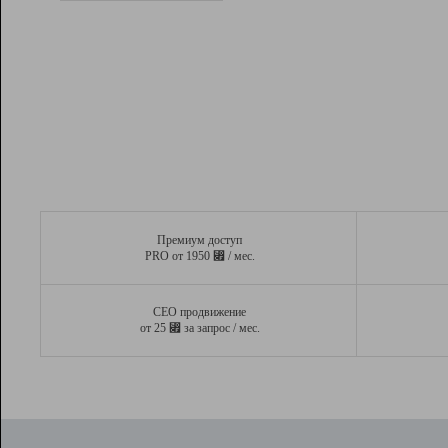
Рейтинг
Вывод и удержание в ТОП10 выдачи
поисковых систем
Инструменты
Разработчикам
Партнерская
программа
Помощь
Премиум доступ
⃏
PRO от 1950
/ мес.
СЕО продвижение
⃏
от 25
за запрос / мес.