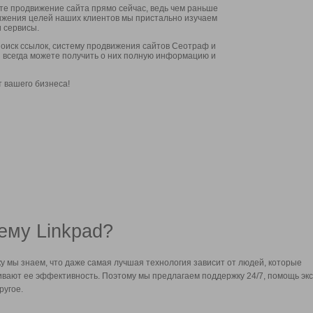
ите продвижение сайта прямо сейчас, ведь чем раньше
стижения целей наших клиентов мы пристально изучаем
 сервисы.
оиск ссылок, систему продвижения сайтов Сеотраф и
вы всегда можете получить о них полную информацию и
т вашего бизнеса!
ему Linkpad?
у мы знаем, что даже самая лучшая технология зависит от людей, которые
вают ее эффективность. Поэтому мы предлагаем поддержку 24/7, помощь экс
ругое.