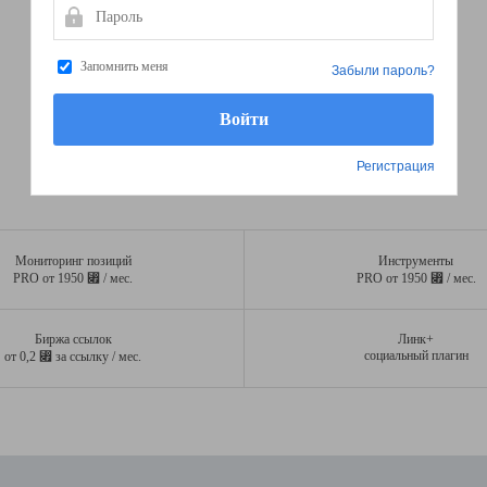
Пароль
Запомнить меня
Забыли пароль?
Регистрация
Мониторинг позиций
Инструменты
⃏
⃏
PRO от 1950
/ мес.
PRO от 1950
/ мес.
Биржа ссылок
Линк+
⃏
социальный плагин
от 0,2
за ссылку / мес.