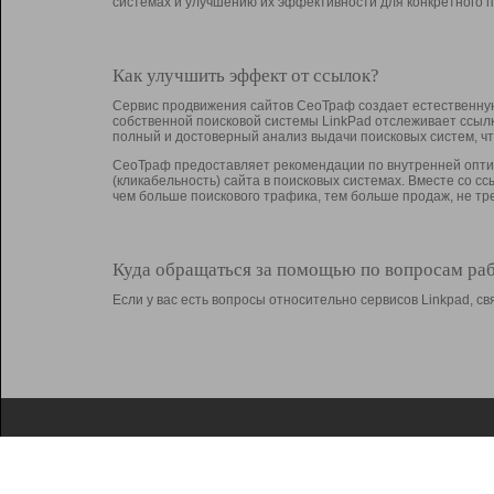
системах и улучшению их эффективности для конкретного п
Как улучшить эффект от ссылок?
Сервис продвижения сайтов СеоТраф создает естественную
собственной поисковой системы LinkPad отслеживает ссыл
полный и достоверный анализ выдачи поисковых систем, ч
СеоТраф предоставляет рекомендации по внутренней оптим
(кликабельность) сайта в поисковых системах. Вместе со с
чем больше поискового трафика, тем больше продаж, не 
Куда обращаться за помощью по вопросам ра
Если у вас есть вопросы относительно сервисов Linkpad, 
О Linkpad
Поддержка