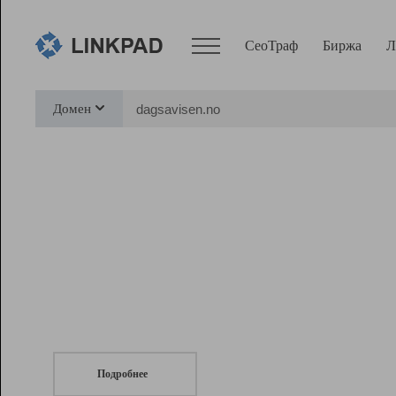
СеоТраф
Биржа
Л
Сервисы
Домен
СеоТраф
Монитор
Биржа
Pro
Линк+
СеоТраф
Запустите
продвижение сайта
c LinkPad.
Ресурсы
Вебмастер
Подробнее