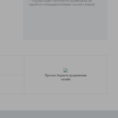
** ссылка будет бесплатно размещена на
одной из площадок в Бирже ссылок Linkpad
Прогноз бюджета продвижения
онлайн