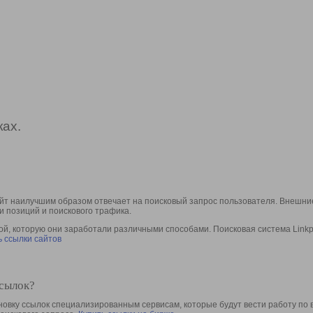
ах.
йт наилучшим образом отвечает на поисковый запрос пользователя. Внешние
и позиций и поискового трафика.
, которую они заработали различными способами. Поисковая система Linkpa
 ссылки сайтов
ссылок?
овку ссылок специализированным сервисам, которые будут вести работу по 