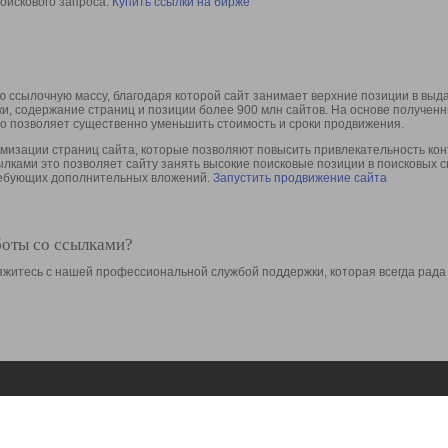
оискового запроса.
Купить ссылки на бирже
 ссылочную массу, благодаря которой сайт занимает верхние позиции в выд
ки, содержание страниц и позиции более 900 млн сайтов. На основе получе
то позволяет существенно уменьшить стоимость и сроки продвижения.
изации страниц сайта, которые позволяют повысить привлекательность конт
сылками это позволяет сайту занять высокие поисковые позиции в поисковых 
требующих дополнительных вложений.
Запустить продвижение сайта
боты со ссылками?
свяжитесь с нашей профессиональной службой поддержки, которая всегда рада
Ресурсы