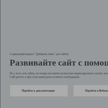
Социальный виджет "Добавить линк" для сайтов
Развивайте сайт с помо
Не у всех есть сайты, но теперь поставить полностью индексируемую ссылку мо
Сайт растет, и при этом ваши руки остаются свободными.
Перейти к документации
Перейти в Вебма