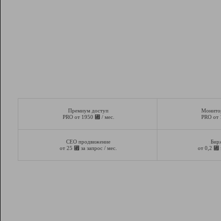
Премиум доступ
Монито
⃏
PRO от 1950
/ мес.
PRO от
СЕО продвижение
Бир
⃏
⃏
от 25
за запрос / мес.
от 0,2