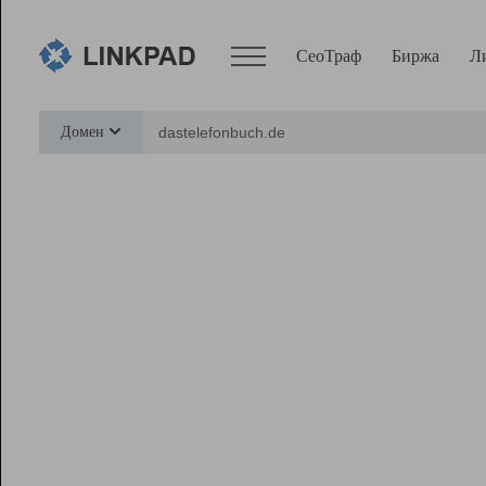
СеоТраф
Биржа
Л
Сервисы
Домен
СеоТраф
Монитор
Биржа
Pro
Линк+
Ресурсы
Вебмастер