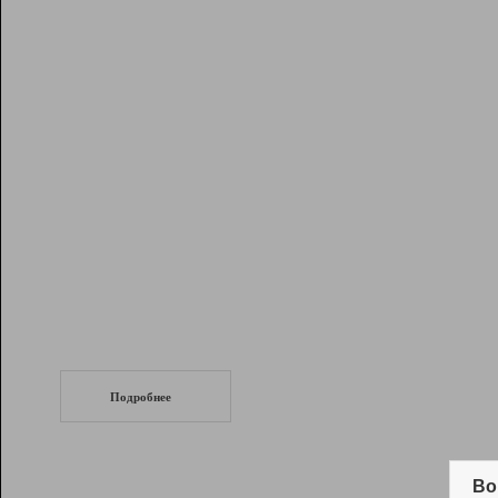
Рейтинг
Инструменты
Разработчикам
Партнерская
программа
Помощь
СеоТраф
Запустите
продвижение сайта
c LinkPad.
Подробнее
Вывод и удержание в ТОП10 выдачи
поисковых систем
Во