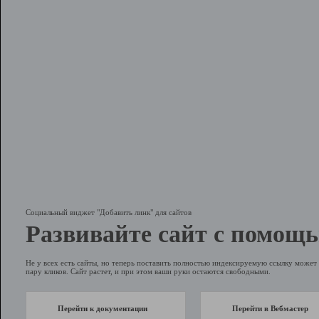
Социальный виджет "Добавить линк" для сайтов
Развивайте сайт с помощь
Не у всех есть сайты, но теперь поставить полностью индексируемую ссылку может 
пару кликов. Сайт растет, и при этом ваши руки остаются свободными.
Перейти к документации
Перейти в Вебмастер