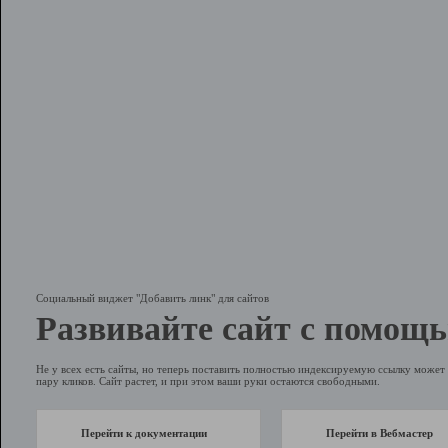
Социальный виджет "Добавить линк" для сайтов
Развивайте сайт с помощь
Не у всех есть сайты, но теперь поставить полностью индексируемую ссылку может 
пару кликов. Сайт растет, и при этом ваши руки остаются свободными.
Перейти к документации
Перейти в Вебмастер