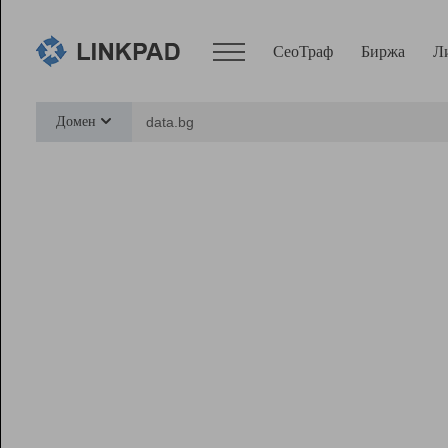
СеоТраф
Биржа
Л
Сервисы
Домен
СеоТраф
Монитор
Биржа
Pro
Линк+
Ресурсы
Вебмастер