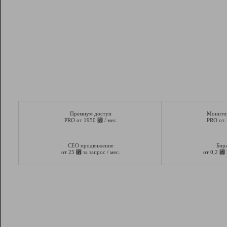
Премиум доступ
Монито
⃏
PRO от 1950
/ мес.
PRO от
СЕО продвижение
Бир
⃏
⃏
от 25
за запрос / мес.
от 0,2