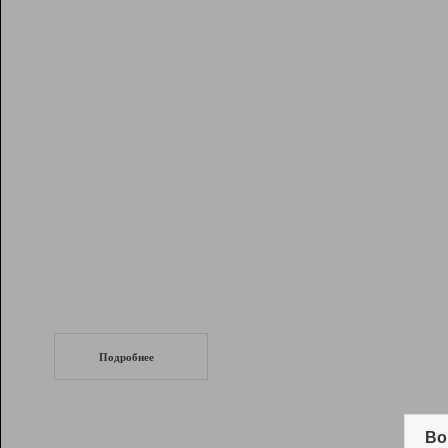
Рейтинг
Инструменты
Разработчикам
Партнерская
программа
Помощь
СеоТраф
Запустите
продвижение сайта
c LinkPad.
Подробнее
Вывод и удержание в ТОП10 выдачи
поисковых систем
Во