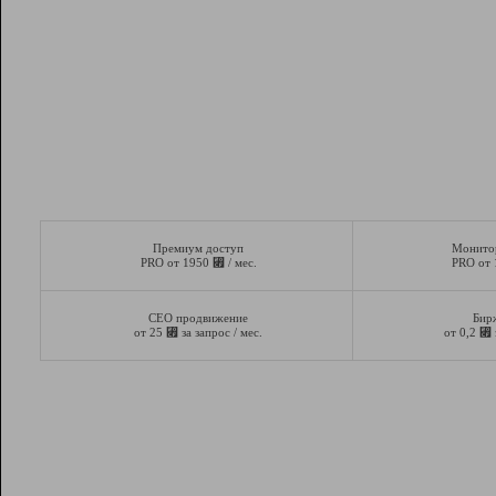
Премиум доступ
Монито
⃏
PRO от 1950
/ мес.
PRO от
СЕО продвижение
Бир
⃏
⃏
от 25
за запрос / мес.
от 0,2