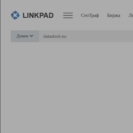
СеоТраф
Биржа
Л
Сервисы
Домен
СеоТраф
Монитор
Биржа
Pro
Линк+
Ресурсы
Вебмастер