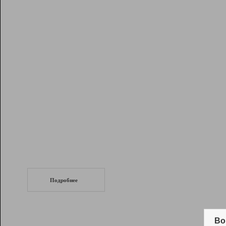
Рейтинг
Инструменты
Разработчикам
Партнерская
программа
Помощь
СеоТраф
Запустите
продвижение сайта
c LinkPad.
Подробнее
Вывод и удержание в ТОП10 выдачи
поисковых систем
Во