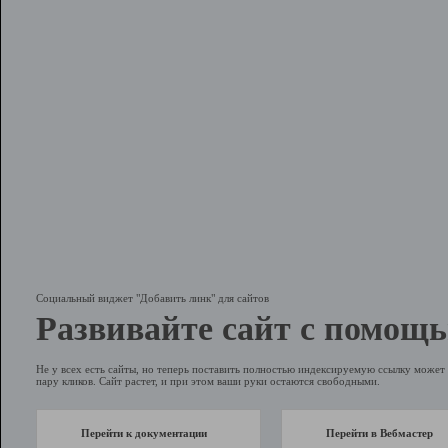
Социальный виджет "Добавить линк" для сайтов
Развивайте сайт с помощь
Не у всех есть сайты, но теперь поставить полностью индексируемую ссылку может 
пару кликов. Сайт растет, и при этом ваши руки остаются свободными.
Перейти к документации
Перейти в Вебмастер