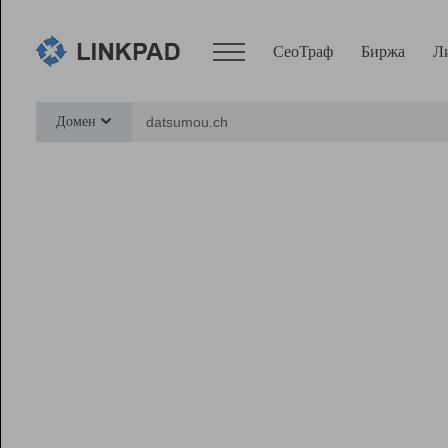
СеоТраф
Биржа
Л
Сервисы
Домен
СеоТраф
Монитор
Биржа
Pro
Линк+
Ресурсы
Вебмастер