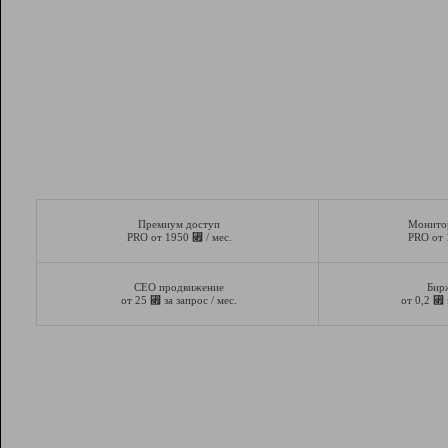
Премиум доступ
Монито
⃏
PRO от 1950
/ мес.
PRO от
СЕО продвижение
Бир
⃏
⃏
от 25
за запрос / мес.
от 0,2