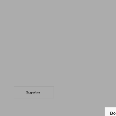
Рейтинг
Инструменты
Разработчикам
Партнерская
программа
Помощь
СеоТраф
Запустите
продвижение сайта
c LinkPad.
Подробнее
Вывод и удержание в ТОП10 выдачи
поисковых систем
Во