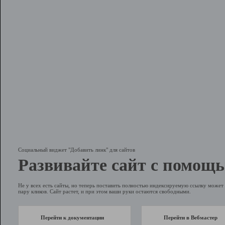
Социальный виджет "Добавить линк" для сайтов
Развивайте сайт с помощь
Не у всех есть сайты, но теперь поставить полностью индексируемую ссылку может 
пару кликов. Сайт растет, и при этом ваши руки остаются свободными.
Перейти к документации
Перейти в Вебмастер