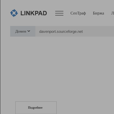
СеоТраф
Биржа
Л
Сервисы
Домен
СеоТраф
Монитор
Биржа
Pro
Линк+
СеоТраф
Запустите
продвижение сайта
c LinkPad.
Ресурсы
Вебмастер
Подробнее