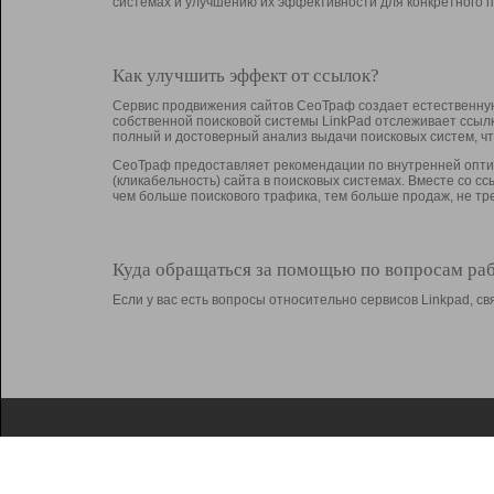
системах и улучшению их эффективности для конкретного п
Как улучшить эффект от ссылок?
Сервис продвижения сайтов СеоТраф создает естественную
собственной поисковой системы LinkPad отслеживает ссыл
полный и достоверный анализ выдачи поисковых систем, ч
СеоТраф предоставляет рекомендации по внутренней оптим
(кликабельность) сайта в поисковых системах. Вместе со с
чем больше поискового трафика, тем больше продаж, не 
Куда обращаться за помощью по вопросам ра
Если у вас есть вопросы относительно сервисов Linkpad, 
О Linkpad
Поддержка