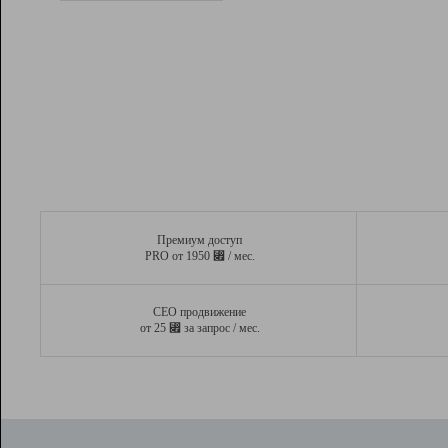
Рейтинг
Вывод и удержание в ТОП10 выдачи
поисковых систем
Инструменты
Разработчикам
Партнерская
программа
Помощь
Премиум доступ
⃏
PRO от 1950
/ мес.
СЕО продвижение
⃏
от 25
за запрос / мес.