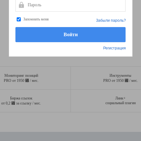
Пароль
Запомнить меня
Забыли пароль?
Регистрация
Мониторинг позиций
Инструменты
⃏
⃏
PRO от 1950
/ мес.
PRO от 1950
/ мес.
Биржа ссылок
Линк+
⃏
социальный плагин
от 0,2
за ссылку / мес.