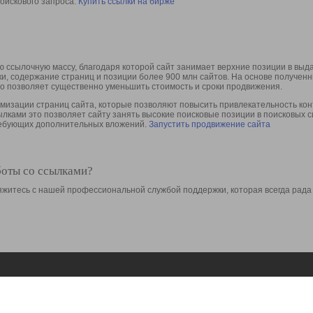
оискового запроса.
Купить ссылки на бирже
 ссылочную массу, благодаря которой сайт занимает верхние позиции в выд
ки, содержание страниц и позиции более 900 млн сайтов. На основе получе
то позволяет существенно уменьшить стоимость и сроки продвижения.
изации страниц сайта, которые позволяют повысить привлекательность конт
сылками это позволяет сайту занять высокие поисковые позиции в поисковых 
требующих дополнительных вложений.
Запустить продвижение сайта
боты со ссылками?
свяжитесь с нашей профессиональной службой поддержки, которая всегда рада
Ресурсы