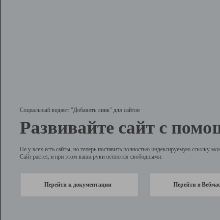
Социальный виджет "Добавить линк" для сайтов
Развивайте сайт с помо
Не у всех есть сайты, но теперь поставить полностью индексируемую ссылку мо
Сайт растет, и при этом ваши руки остаются свободными.
Перейти к документации
Перейти в Вебма