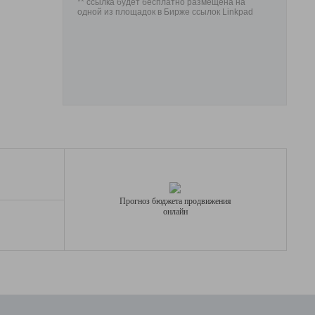
** ссылка будет бесплатно размещена на
одной из площадок в Бирже ссылок Linkpad
Прогноз бюджета продвижения
онлайн