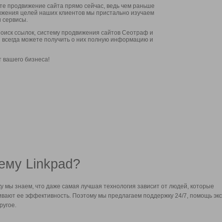
ите продвижение сайта прямо сейчас, ведь чем раньше
стижения целей наших клиентов мы пристально изучаем
 сервисы.
оиск ссылок, систему продвижения сайтов Сеотраф и
вы всегда можете получить о них полную информацию и
т вашего бизнеса!
ему Linkpad?
у мы знаем, что даже самая лучшая технология зависит от людей, которые
вают ее эффективность. Поэтому мы предлагаем поддержку 24/7, помощь экс
ругое.