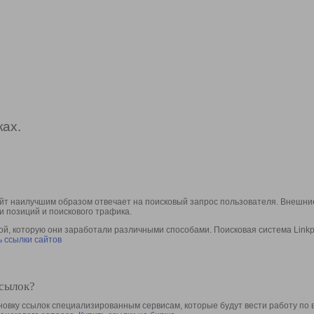
ах.
йт наилучшим образом отвечает на поисковый запрос пользователя. Внешние
и позиций и поискового трафика.
, которую они заработали различными способами. Поисковая система Linkpa
 ссылки сайтов
ссылок?
овку ссылок специализированным сервисам, которые будут вести работу по 