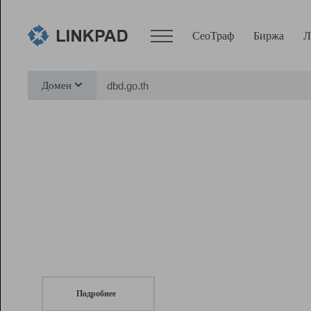
СеоТраф
Биржа
Л
Сервисы
Домен
СеоТраф
Монитор
Биржа
Pro
Линк+
СеоТраф
Запустите
продвижение сайта
c LinkPad.
Ресурсы
Вебмастер
Подробнее