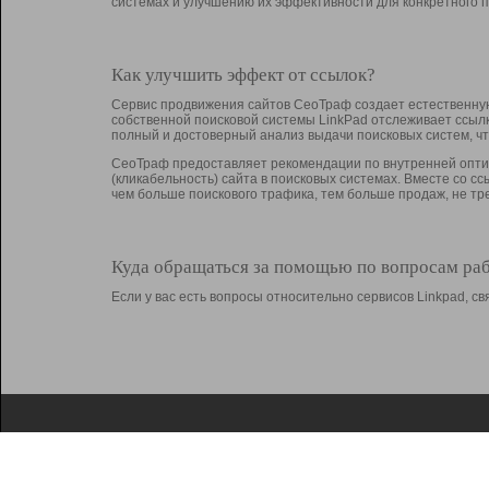
системах и улучшению их эффективности для конкретного п
Как улучшить эффект от ссылок?
Сервис продвижения сайтов СеоТраф создает естественную
собственной поисковой системы LinkPad отслеживает ссыл
полный и достоверный анализ выдачи поисковых систем, ч
СеоТраф предоставляет рекомендации по внутренней оптим
(кликабельность) сайта в поисковых системах. Вместе со с
чем больше поискового трафика, тем больше продаж, не 
Куда обращаться за помощью по вопросам ра
Если у вас есть вопросы относительно сервисов Linkpad, 
О Linkpad
Поддержка