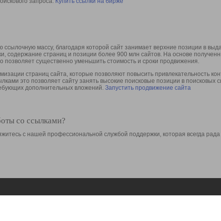
оискового запроса.
Купить ссылки на бирже
 ссылочную массу, благодаря которой сайт занимает верхние позиции в выд
ки, содержание страниц и позиции более 900 млн сайтов. На основе получе
то позволяет существенно уменьшить стоимость и сроки продвижения.
изации страниц сайта, которые позволяют повысить привлекательность конт
сылками это позволяет сайту занять высокие поисковые позиции в поисковых 
требующих дополнительных вложений.
Запустить продвижение сайта
боты со ссылками?
свяжитесь с нашей профессиональной службой поддержки, которая всегда рада
Ресурсы