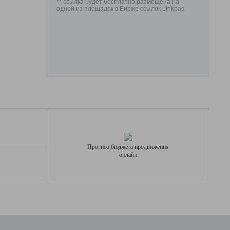
** ссылка будет бесплатно размещена на
одной из площадок в Бирже ссылок Linkpad
Прогноз бюджета продвижения
онлайн