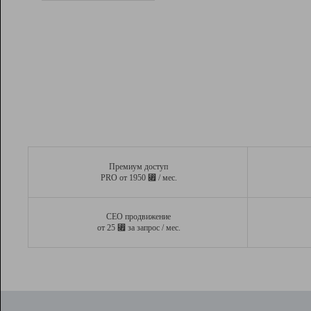
Рейтинг
Вывод и удержание в ТОП10 выдачи
поисковых систем
Инструменты
Разработчикам
Партнерская
программа
Помощь
Премиум доступ
⃏
PRO от 1950
/ мес.
СЕО продвижение
⃏
от 25
за запрос / мес.