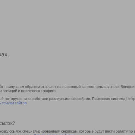
ах.
йт наилучшим образом отвечает на поисковый запрос пользователя. Внешние
и позиций и поискового трафика.
, которую они заработали различными способами. Поисковая система Linkpa
 ссылки сайтов
ссылок?
овку ссылок специализированным сервисам, которые будут вести работу по 