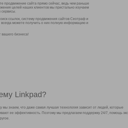
ите продвижение сайта прямо сейчас, ведь чем раньше
стижения целей наших клиентов мы пристально изучаем
 сервисы.
оиск ссылок, систему продвижения сайтов Сеотраф и
вы всегда можете получить о них полную информацию и
т вашего бизнеса!
ему Linkpad?
у мы знаем, что даже самая лучшая технология зависит от людей, которые
вают ее эффективность. Поэтому мы предлагаем поддержку 24/7, помощь экс
ругое.