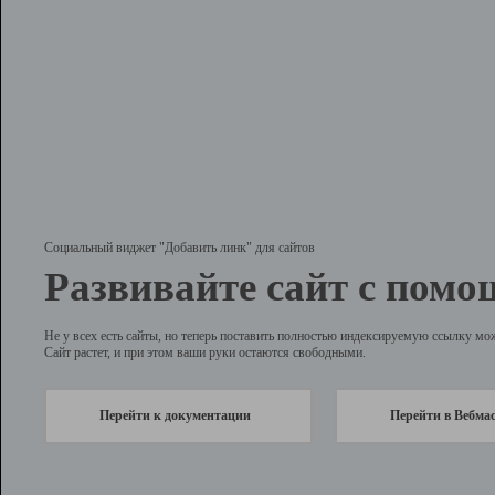
Социальный виджет "Добавить линк" для сайтов
Развивайте сайт с помо
Не у всех есть сайты, но теперь поставить полностью индексируемую ссылку мо
Сайт растет, и при этом ваши руки остаются свободными.
Перейти к документации
Перейти в Вебма