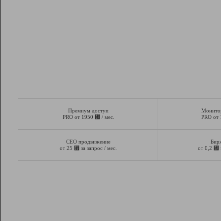
Премиум доступ
Монито
⃏
PRO от 1950
/ мес.
PRO от
СЕО продвижение
Бир
⃏
⃏
от 25
за запрос / мес.
от 0,2