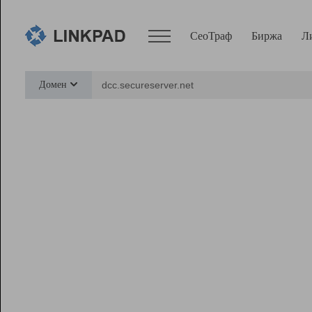
СеоТраф
Биржа
Л
Сервисы
Домен
СеоТраф
Монитор
Биржа
Pro
Линк+
Ресурсы
Вебмастер