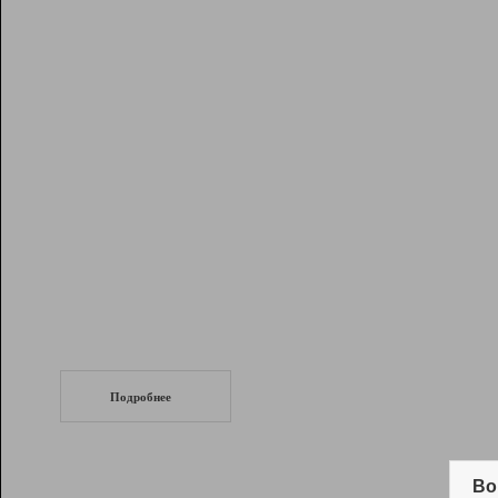
Рейтинг
Инструменты
Разработчикам
Партнерская
программа
Помощь
СеоТраф
Запустите
продвижение сайта
c LinkPad.
Подробнее
Вывод и удержание в ТОП10 выдачи
поисковых систем
Во