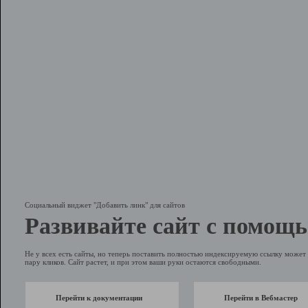
Социальный виджет "Добавить линк" для сайтов
Развивайте сайт с помощь
Не у всех есть сайты, но теперь поставить полностью индексируемую ссылку может 
пару кликов. Сайт растет, и при этом ваши руки остаются свободными.
Перейти к документации
Перейти в Вебмастер