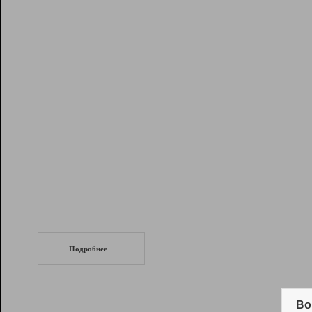
Рейтинг
Инструменты
Разработчикам
Партнерская
программа
Помощь
СеоТраф
Запустите
продвижение сайта
c LinkPad.
Подробнее
Вывод и удержание в ТОП10 выдачи
поисковых систем
Во