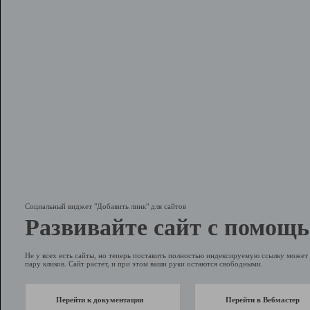
Социальный виджет "Добавить линк" для сайтов
Развивайте сайт с помощь
Не у всех есть сайты, но теперь поставить полностью индексируемую ссылку может 
пару кликов. Сайт растет, и при этом ваши руки остаются свободными.
Перейти к документации
Перейти в Вебмастер