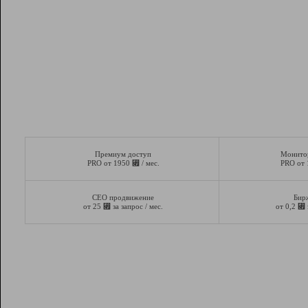
Премиум доступ
Монито
⃏
PRO от 1950
/ мес.
PRO от
СЕО продвижение
Бир
⃏
⃏
от 25
за запрос / мес.
от 0,2