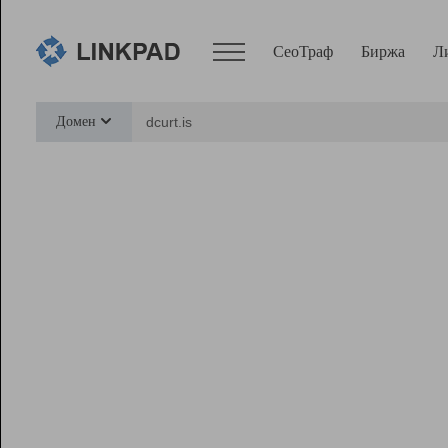
СеоТраф
Биржа
Л
Сервисы
Домен
СеоТраф
Монитор
Биржа
Pro
Линк+
Ресурсы
Вебмастер