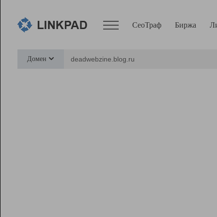
СеоТраф
Биржа
Л
Сервисы
Домен
СеоТраф
Монитор
Биржа
Pro
Линк+
Ресурсы
Вебмастер