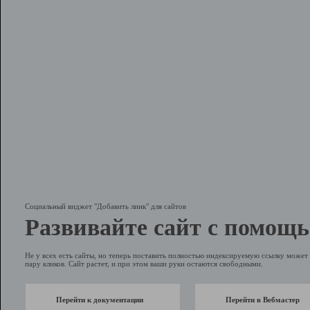
Социальный виджет "Добавить линк" для сайтов
Развивайте сайт с помощь
Не у всех есть сайты, но теперь поставить полностью индексируемую ссылку может 
пару кликов. Сайт растет, и при этом ваши руки остаются свободными.
Перейти к документации
Перейти в Вебмастер