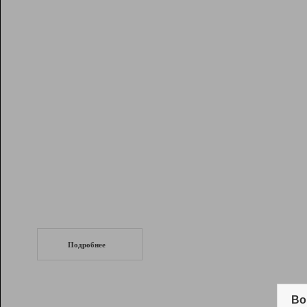
Рейтинг
Инструменты
Разработчикам
Партнерская
программа
Помощь
СеоТраф
Запустите
продвижение сайта
c LinkPad.
Подробнее
Вывод и удержание в ТОП10 выдачи
поисковых систем
Во