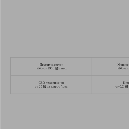
Премиум доступ
Монито
⃏
PRO от 1950
/ мес.
PRO от
СЕО продвижение
Бир
⃏
⃏
от 25
за запрос / мес.
от 0,2