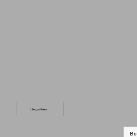
Рейтинг
Инструменты
Разработчикам
Партнерская
программа
Помощь
СеоТраф
Запустите
продвижение сайта
c LinkPad.
Подробнее
Вывод и удержание в ТОП10 выдачи
поисковых систем
Во