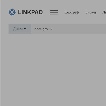
СеоТраф
Биржа
Л
Сервисы
Домен
СеоТраф
Монитор
Биржа
Pro
Линк+
Ресурсы
Вебмастер