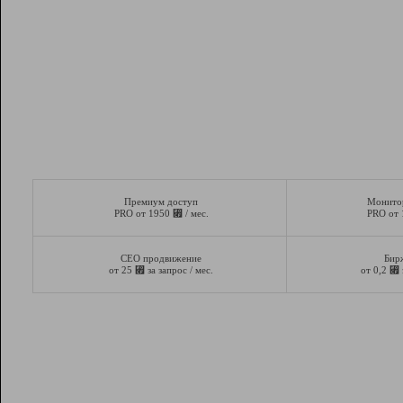
Премиум доступ
Монито
⃏
PRO от 1950
/ мес.
PRO от
СЕО продвижение
Бир
⃏
⃏
от 25
за запрос / мес.
от 0,2