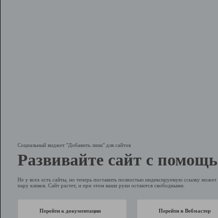
Социальный виджет "Добавить линк" для сайтов
Развивайте сайт с помощь
Не у всех есть сайты, но теперь поставить полностью индексируемую ссылку может 
пару кликов. Сайт растет, и при этом ваши руки остаются свободными.
Перейти к документации
Перейти в Вебмастер