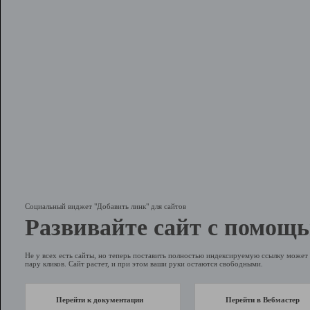
Социальный виджет "Добавить линк" для сайтов
Развивайте сайт с помощь
Не у всех есть сайты, но теперь поставить полностью индексируемую ссылку может 
пару кликов. Сайт растет, и при этом ваши руки остаются свободными.
Перейти к документации
Перейти в Вебмастер