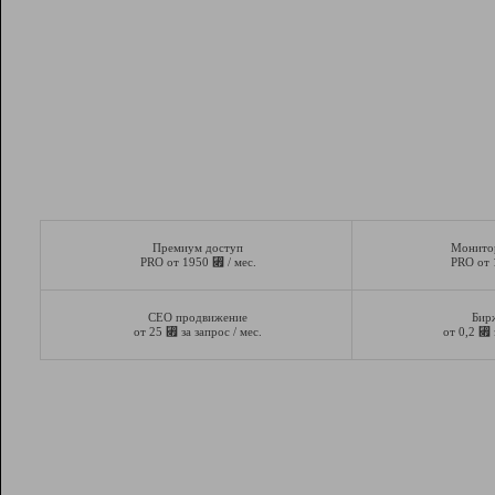
Премиум доступ
Монито
⃏
PRO от 1950
/ мес.
PRO от
СЕО продвижение
Бир
⃏
⃏
от 25
за запрос / мес.
от 0,2