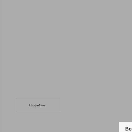
Рейтинг
Инструменты
Разработчикам
Партнерская
программа
Помощь
СеоТраф
Запустите
продвижение сайта
c LinkPad.
Подробнее
Вывод и удержание в ТОП10 выдачи
поисковых систем
Во