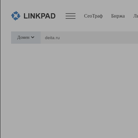
СеоТраф
Биржа
Л
Сервисы
Домен
СеоТраф
Монитор
Биржа
Pro
Линк+
Ресурсы
Вебмастер