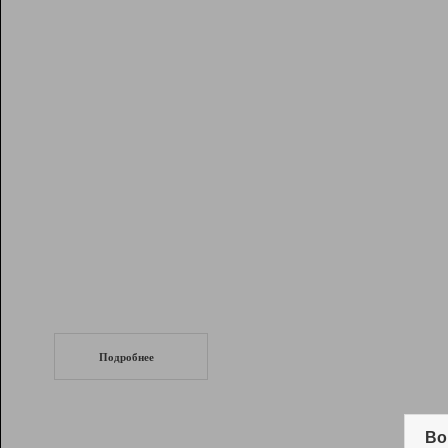
Рейтинг
Инструменты
Разработчикам
Партнерская
программа
Помощь
СеоТраф
Запустите
продвижение сайта
c LinkPad.
Подробнее
Вывод и удержание в ТОП10 выдачи
поисковых систем
Во