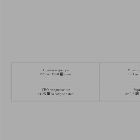
Премиум доступ
Монито
⃏
PRO от 1950
/ мес.
PRO от
СЕО продвижение
Бир
⃏
⃏
от 25
за запрос / мес.
от 0,2