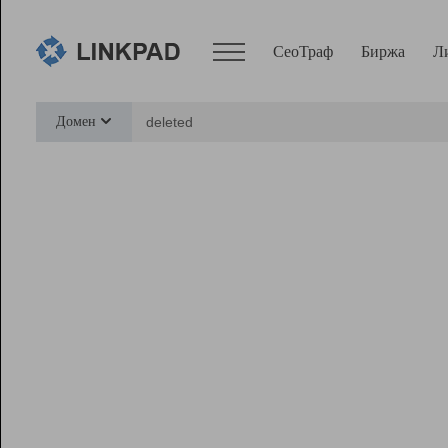
СеоТраф
Биржа
Л
Сервисы
Домен
СеоТраф
Монитор
Биржа
Pro
Линк+
Ресурсы
Вебмастер