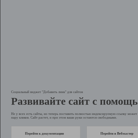
Социальный виджет "Добавить линк" для сайтов
Развивайте сайт с помощь
Не у всех есть сайты, но теперь поставить полностью индексируемую ссылку может 
пару кликов. Сайт растет, и при этом ваши руки остаются свободными.
Перейти к документации
Перейти в Вебмастер