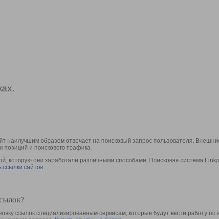
ах.
йт наилучшим образом отвечает на поисковый запрос пользователя. Внешние
и позиций и поискового трафика.
, которую они заработали различными способами. Поисковая система Linkpa
 ссылки сайтов
ссылок?
овку ссылок специализированным сервисам, которые будут вести работу по 