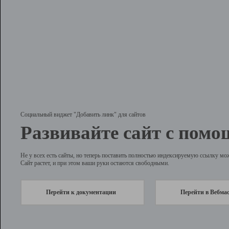
Социальный виджет "Добавить линк" для сайтов
Развивайте сайт с помо
Не у всех есть сайты, но теперь поставить полностью индексируемую ссылку мо
Сайт растет, и при этом ваши руки остаются свободными.
Перейти к документации
Перейти в Вебма