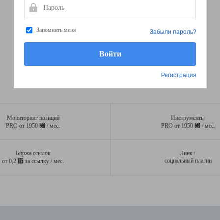
Пароль
Запомнить меня
Забыли пароль?
Регистрация
Мониторинг позиций
Инструменты
⃏
⃏
PRO от 1950
/ мес.
PRO от 1950
/ мес.
Биржа ссылок
Линк+
⃏
социальный плагин
от 0,2
за ссылку / мес.