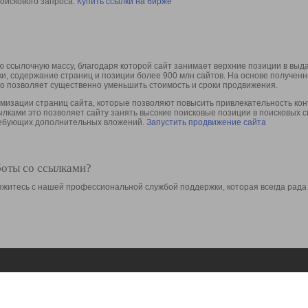
оискового запроса.
Купить ссылки на бирже
 ссылочную массу, благодаря которой сайт занимает верхние позиции в выд
ки, содержание страниц и позиции более 900 млн сайтов. На основе получе
то позволяет существенно уменьшить стоимость и сроки продвижения.
изации страниц сайта, которые позволяют повысить привлекательность конт
сылками это позволяет сайту занять высокие поисковые позиции в поисковых 
требующих дополнительных вложений.
Запустить продвижение сайта
боты со ссылками?
свяжитесь с нашей профессиональной службой поддержки, которая всегда рада
Ресурсы