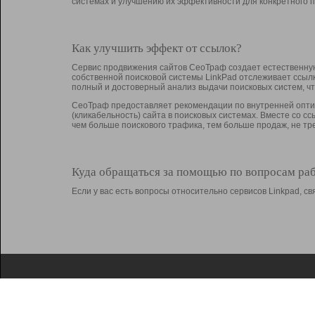
системах и улучшению их эффективности для конкретного п
Как улучшить эффект от ссылок?
Сервис продвижения сайтов СеоТраф создает естественную
собственной поисковой системы LinkPad отслеживает ссыл
полный и достоверный анализ выдачи поисковых систем, ч
СеоТраф предоставляет рекомендации по внутренней оптим
(кликабельность) сайта в поисковых системах. Вместе со с
чем больше поискового трафика, тем больше продаж, не 
Куда обращаться за помощью по вопросам ра
Если у вас есть вопросы относительно сервисов Linkpad, 
О Linkpad
Поддержка