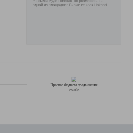
** ссылка будет бесплатно размещена на
одной из площадок в Бирже ссылок Linkpad
Прогноз бюджета продвижения
онлайн