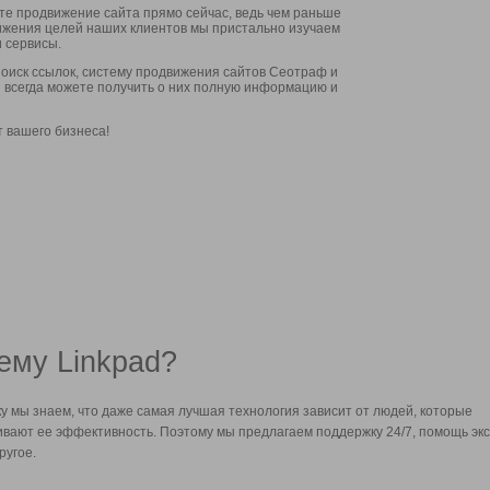
ите продвижение сайта прямо сейчас, ведь чем раньше
стижения целей наших клиентов мы пристально изучаем
 сервисы.
оиск ссылок, систему продвижения сайтов Сеотраф и
вы всегда можете получить о них полную информацию и
т вашего бизнеса!
ему Linkpad?
у мы знаем, что даже самая лучшая технология зависит от людей, которые
вают ее эффективность. Поэтому мы предлагаем поддержку 24/7, помощь экс
ругое.