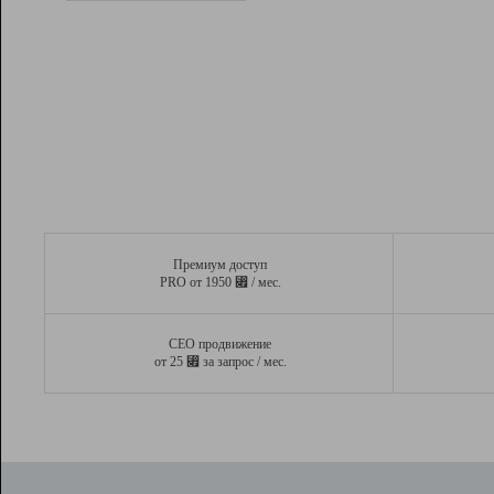
Рейтинг
Вывод и удержание в ТОП10 выдачи
поисковых систем
Инструменты
Разработчикам
Партнерская
программа
Помощь
Премиум доступ
⃏
PRO от 1950
/ мес.
СЕО продвижение
⃏
от 25
за запрос / мес.