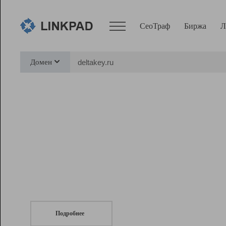
СеоТраф
Биржа
Л
Сервисы
Домен
СеоТраф
Монитор
Биржа
Pro
Линк+
СеоТраф
Запустите
продвижение сайта
c LinkPad.
Ресурсы
Вебмастер
Подробнее