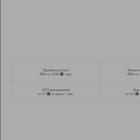
Премиум доступ
Монито
⃏
PRO от 1950
/ мес.
PRO от
СЕО продвижение
Бир
⃏
⃏
от 25
за запрос / мес.
от 0,2