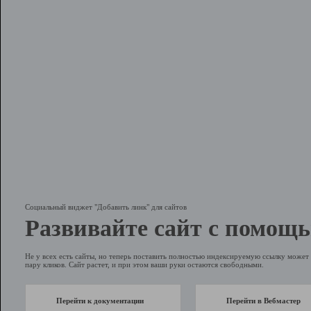
Социальный виджет "Добавить линк" для сайтов
Развивайте сайт с помощь
Не у всех есть сайты, но теперь поставить полностью индексируемую ссылку может 
пару кликов. Сайт растет, и при этом ваши руки остаются свободными.
Перейти к документации
Перейти в Вебмастер