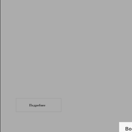
Рейтинг
Инструменты
Разработчикам
Партнерская
программа
Помощь
СеоТраф
Запустите
продвижение сайта
c LinkPad.
Подробнее
Вывод и удержание в ТОП10 выдачи
поисковых систем
Во