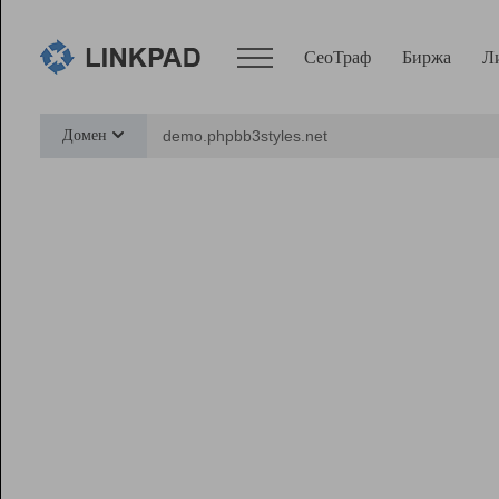
СеоТраф
Биржа
Л
Сервисы
Домен
СеоТраф
Монитор
Биржа
Pro
Линк+
Ресурсы
Вебмастер