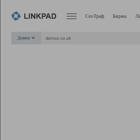
СеоТраф
Биржа
Л
Сервисы
Домен
СеоТраф
Монитор
Биржа
Pro
Линк+
Ресурсы
Вебмастер