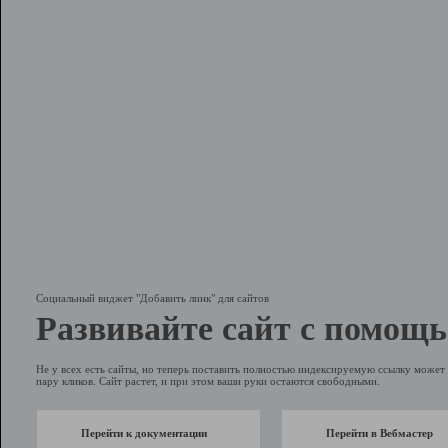
Социальный виджет "Добавить линк" для сайтов
Развивайте сайт с помощь
Не у всех есть сайты, но теперь поставить полностью индексируемую ссылку может 
пару кликов. Сайт растет, и при этом ваши руки остаются свободными.
Перейти к документации
Перейти в Вебмастер