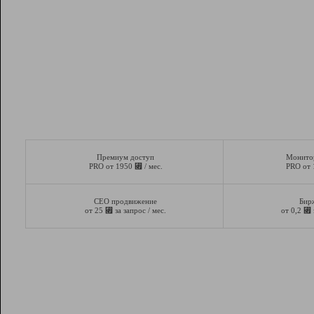
Премиум доступ
Монито
⃏
PRO от 1950
/ мес.
PRO от
СЕО продвижение
Бир
⃏
⃏
от 25
за запрос / мес.
от 0,2