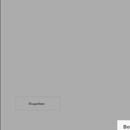
Рейтинг
Инструменты
Разработчикам
Партнерская
программа
Помощь
СеоТраф
Запустите
продвижение сайта
c LinkPad.
Подробнее
Вывод и удержание в ТОП10 выдачи
поисковых систем
Во