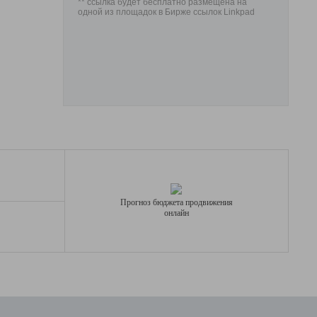
** ссылка будет бесплатно размещена на
одной из площадок в Бирже ссылок Linkpad
Прогноз бюджета продвижения
онлайн