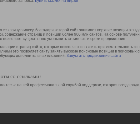
оискового запроса.
Купить ссылки на бирже
 ссылочную массу, благодаря которой сайт занимает верхние позиции в выд
ки, содержание страниц и позиции более 900 млн сайтов. На основе получе
то позволяет существенно уменьшить стоимость и сроки продвижения.
изации страниц сайта, которые позволяют повысить привлекательность конт
сылками это позволяет сайту занять высокие поисковые позиции в поисковых 
требующих дополнительных вложений.
Запустить продвижение сайта
боты со ссылками?
свяжитесь с нашей профессиональной службой поддержки, которая всегда рада
Ресурсы