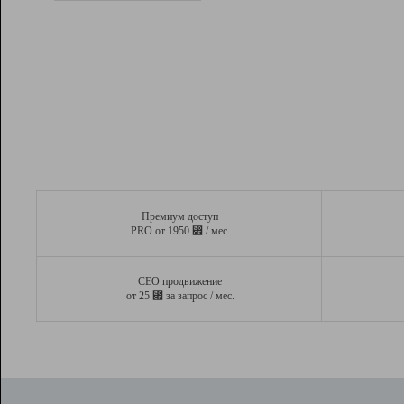
Рейтинг
Вывод и удержание в ТОП10 выдачи
поисковых систем
Инструменты
Разработчикам
Партнерская
программа
Помощь
Премиум доступ
⃏
PRO от 1950
/ мес.
СЕО продвижение
⃏
от 25
за запрос / мес.