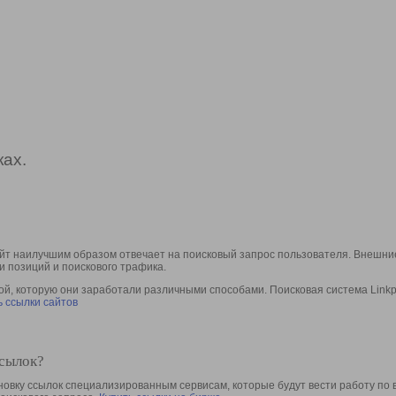
ах.
йт наилучшим образом отвечает на поисковый запрос пользователя. Внешние
и позиций и поискового трафика.
, которую они заработали различными способами. Поисковая система Linkpa
 ссылки сайтов
ссылок?
овку ссылок специализированным сервисам, которые будут вести работу по 