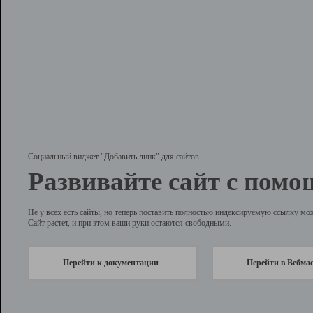
Социальный виджет "Добавить линк" для сайтов
Развивайте сайт с помо
Не у всех есть сайты, но теперь поставить полностью индексируемую ссылку мо
Сайт растет, и при этом ваши руки остаются свободными.
Перейти к документации
Перейти в Вебма