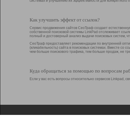
системах и улучшению их эффективности для конкретного п
Как улучшить эффект от ссылок?
Сервис продвижения сайтов СеоТраф создает естественную
собственной поисковой системы LinkPad отслеживает ссыл
полный и достоверный анализ выдачи поисковых систем, ч
СеоТраф предоставляет рекомендации по внутренней оптим
(кликабельность) сайта в поисковых системах. Вместе со с
чем больше поискового трафика, тем больше продаж, не 
Куда обращаться за помощью по вопросам ра
Если у вас есть вопросы относительно сервисов Linkpad, 
О Linkpad
Поддержка