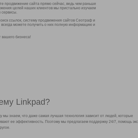
ите продвижение сайта прямо сейчас, ведь чем раньше
стижения целей наших клиентов мы пристально изучаем
 сервисы.
оиск ссылок, систему продвижения сайтов Сеотраф и
вы всегда можете получить о них полную информацию и
т вашего бизнеса!
ему Linkpad?
у мы знаем, что даже самая лучшая технология зависит от людей, которые
вают ее эффективность. Поэтому мы предлагаем поддержку 24/7, помощь экс
ругое.