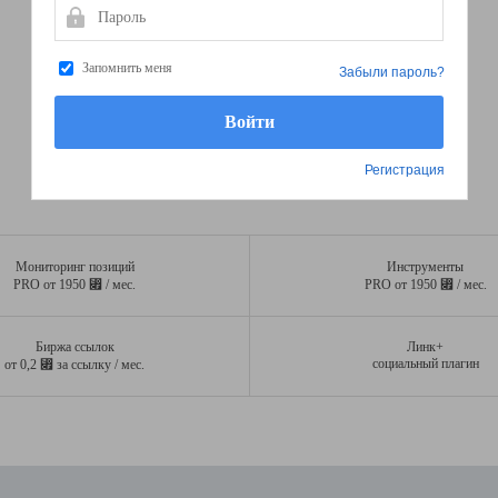
Пароль
Запомнить меня
Забыли пароль?
Регистрация
Мониторинг позиций
Инструменты
⃏
⃏
PRO от 1950
/ мес.
PRO от 1950
/ мес.
Биржа ссылок
Линк+
⃏
социальный плагин
от 0,2
за ссылку / мес.