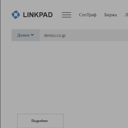
СеоТраф
Биржа
Л
Сервисы
Домен
СеоТраф
Монитор
Биржа
Pro
Линк+
СеоТраф
Запустите
продвижение сайта
c LinkPad.
Ресурсы
Вебмастер
Подробнее