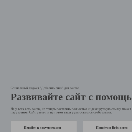
Социальный виджет "Добавить линк" для сайтов
Развивайте сайт с помощь
Не у всех есть сайты, но теперь поставить полностью индексируемую ссылку может 
пару кликов. Сайт растет, и при этом ваши руки остаются свободными.
Перейти к документации
Перейти в Вебмастер