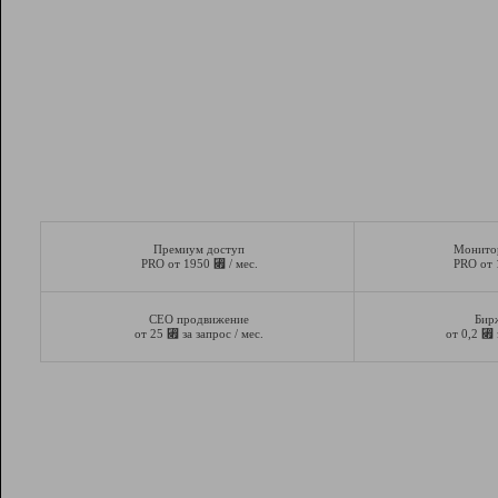
Премиум доступ
Монито
⃏
PRO от 1950
/ мес.
PRO от
СЕО продвижение
Бир
⃏
⃏
от 25
за запрос / мес.
от 0,2