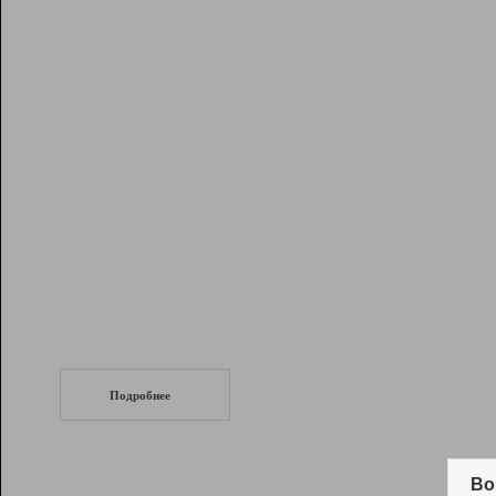
Рейтинг
Инструменты
Разработчикам
Партнерская
программа
Помощь
СеоТраф
Запустите
продвижение сайта
c LinkPad.
Подробнее
Вывод и удержание в ТОП10 выдачи
поисковых систем
Во