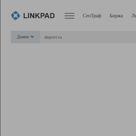
СеоТраф
Биржа
Л
Сервисы
Домен
СеоТраф
Монитор
Биржа
Pro
Линк+
Ресурсы
Вебмастер